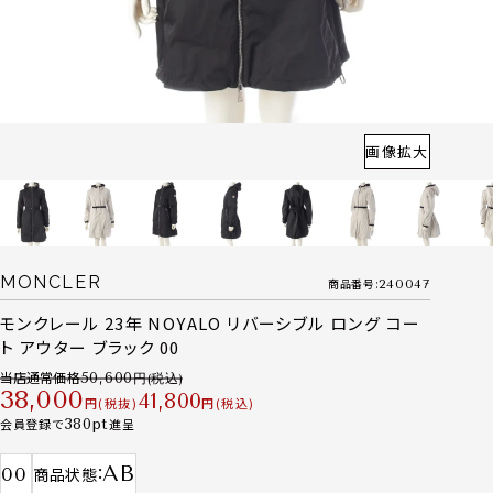
画像拡大
MONCLER
商品番号
240047
モンクレール 23年 NOYALO リバーシブル ロング コー
ト アウター ブラック 00
当店通常価格
50,600
38,000
41,800
税抜
税込
会員登録で
380
進呈
AB
00
商品状態