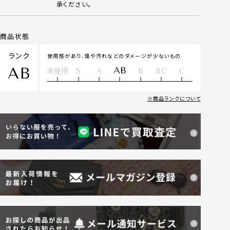
承ください。
商品状態
ランク
使用感があり、傷や汚れなどのダメージが少ないもの
AB
AB
未使用
S
A
B
BC
C
商品ランクについて