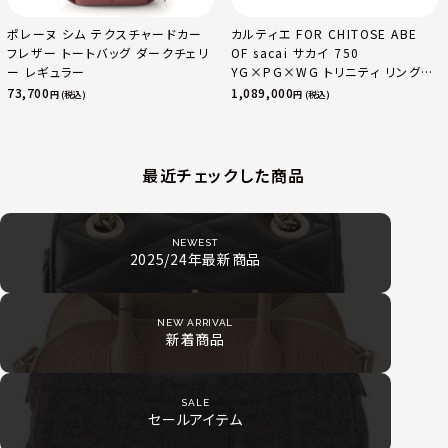
ポレーヌ シム テクスチャードカー
カルティエ FOR CHITOSE ABE
フレザー トートバッグ ダークチェリ
OF sacai サカイ 750
ー レギュラー
YG×PG×WG トリニティ リング
指輪 マルチカラー 50 51 52
73,700
1,089,000
円 (税込)
円 (税込)
24.9g
最近チェックした商品
NEWEST
2025/24年最新商品
NEW ARRIVAL
新着商品
SALE
セールアイテム