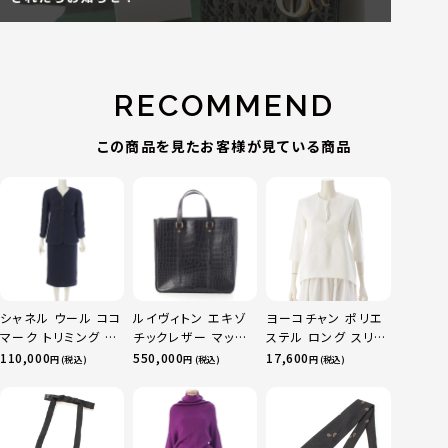
RECOMMEND
この商品を見たお客様が見ている商品
シャネル ウール ココ
ルイヴィトン エキゾ
ヨーコチャン ポリエ
マーク トリミング ス
チックレザー マット
ステル ロング スリー
カートセットアップ
クロコダイル スペシ
ブ パール ブラウス
110,000
550,000
17,600
円 (税込)
円 (税込)
円 (税込)
P52350 ネイビー
ャルオーダー トート
ブラウス YCB-923-
36
バッグ ブラック
355 ホワイト 38