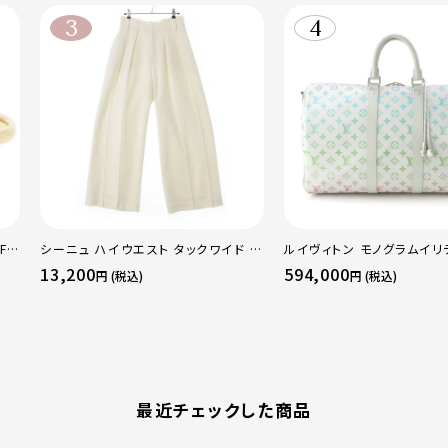
F
シーニュ ハイウエスト タックワイド パ
ルイヴィトン モノグラムイリ
 ト
ンツ ボトムス オフホワイト 0
ーポルバンドリエール45 ボ
13,200
594,000
円 (税込)
円 (税込)
50
グ M13915 マルチカラー
最近チェックした商品