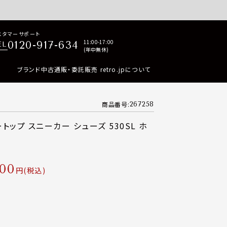
p商品はすべて正規品保証・返品可能（返品NG記載品を除く）
スタマーサポート
11:00-17:00
0120-917-634
EL
(年中無休)
ブランド中古通販・委託販売 retro.jpについて
商品番号
267258
トップ スニーカー シューズ 530SL ホ
500
税込