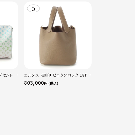
デセント キ
エルメス K刻印 ピコタンロック 18PM
ストンバッ
トリヨン ハンドバッグ ゴールド金具 エ
803,000
円 (税込)
トゥープ