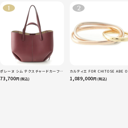
ポレーヌ シム テクスチャードカーフレ
カルティエ FOR CHITOSE ABE O
ザー トートバッグ ダークチェリー レギ
sacai サカイ 750 YG×PG×WG
73,700
1,089,000
円 (税込)
円 (税込)
ュラー
リニティ リング 指輪 マルチカラー 
51 52 24.9g