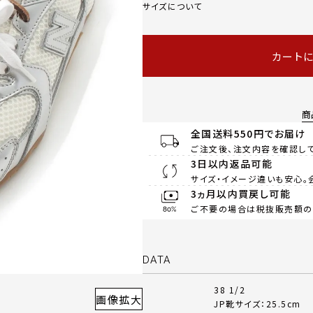
サイズについて
カート
商
全国送料550円でお届け
ご注文後、注文内容を確認して
3日以内返品可能
サイズ・イメージ違いも安心。
3ヵ月以内買戻し可能
ご不要の場合は税抜販売額の8
DATA
38 1/2
画像拡大
JP靴サイズ：25.5cm