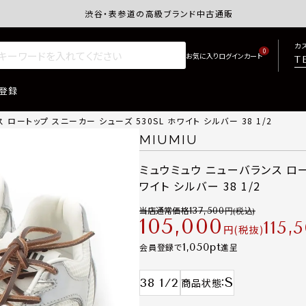
渋谷・表参道の高級ブランド中古通販サイトretro.j
カ
0
T
登録
ロートップ スニーカー シューズ 530SL ホワイト シルバー 38 1/2
MIUMIU
ミュウミュウ ニューバランス ロー
ワイト シルバー 38 1/2
当店通常価格
137,500
105,000
115,
税抜
1,050
会員登録で
進呈
S
38 1/2
商品状態