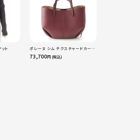
ケット
ポレーヌ シム テクスチャードカーフ
カルティエ FOR CH
レザー トートバッグ ダークチェリー
sacai サカイ 7
73,700
1,089,000
円 (税込)
円 (
レギュラー
トリニティ リング
50 51 52 24.9g