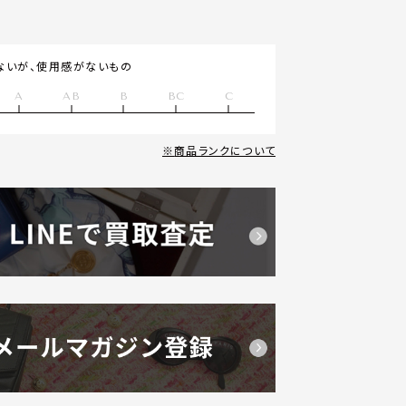
ないが、使用感がないもの
A
AB
B
BC
C
商品ランクについて