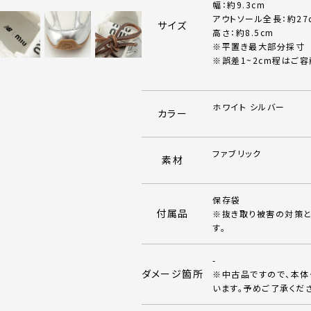
幅：約9.3cm
アウトソール全長：約27
サイズ
高さ：約8.5cm
※平置き最大部分採寸
※誤差1~2cm程はご容
ホワイト シルバー
カラー
ファブリック
素材
保存袋
付属品
※抜き取り被害の対策と
す。
-
ダメージ箇所
※中古品ですので、本
います。予めご了承くだ