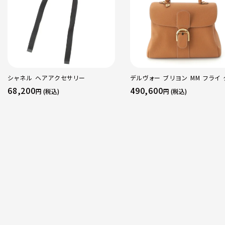
シャネル ヘアアクセサリー
デルヴォー ブリヨン MM フライ 
スピーカーフ 2WAY ショルダー
68,200
490,600
円 (税込)
円 (税込)
ンドバッグ ベジタル