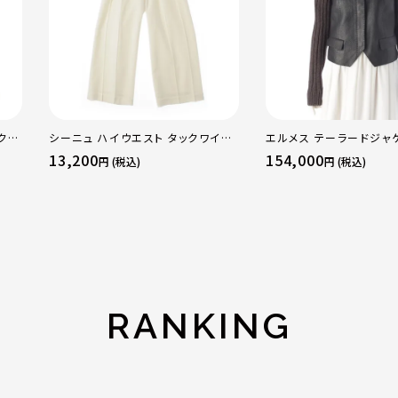
クリ
シーニュ ハイウエスト タックワイド
エルメス テーラードジャ
 ハ
パンツ ボトムス オフホワイト 0
13,200
154,000
円 (税込)
円 (税込)
RANKING