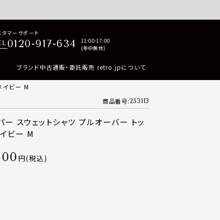
p商品はすべて正規品保証・返品可能（返品NG記載品を除く）
スタマーサポート
11:00-17:00
0120-917-634
EL
(年中無休)
ブランド中古通販・委託販売 retro.jpについて
ネイビー M
商品番号
253113
ッパー スウェットシャツ プルオーバー トッ
ネイビー M
000
税込