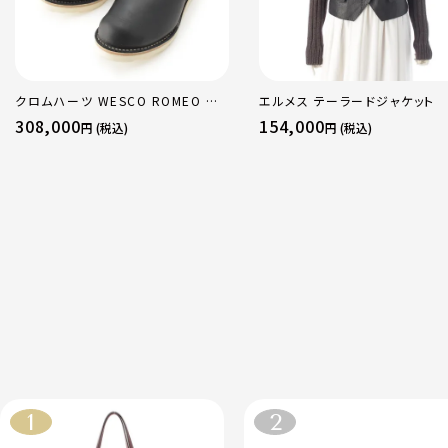
クロムハーツ WESCO ROMEO レ
エルメス テーラードジャケット
ザー ダガー ブーツ ブラック 8
308,000
154,000
円 (税込)
円 (税込)