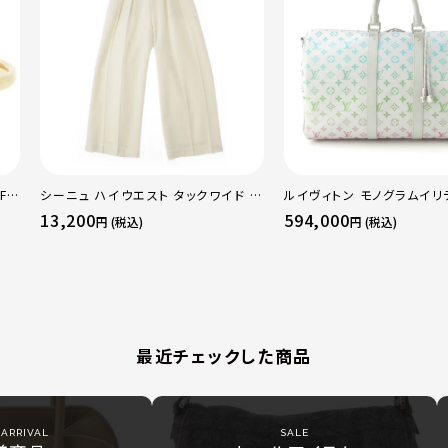
F
シーニュ ハイウエスト タックワイド パ
ルイヴィトン モノグラムイリ
 ト
ンツ ボトムス オフホワイト 0
ーポルバンドリエール45 ボ
13,200
594,000
円 (税込)
円 (税込)
50
グ M13915 マルチカラー
最近チェックした商品
ARRIVAL
SALE