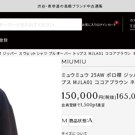
渋谷・表参道の高級ブランド中古通販サイトretro.j
カ
0
T
登録
襟 ジッパー スウェットシャツ プルオーバー トップス MJLA01 ココアブラウン 
MIUMIU
ミュウミュウ 25AW ポロ襟 ジ
プス MJLA01 ココアブラウン 
150,000
165,
税抜
1,500
会員登録で
進呈
A
M
商品状態
サイズについて