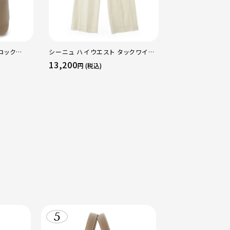
ロック
シーニュ ハイウエスト タックワイド
ポレーヌ シム テ
ッグ ゴール
パンツ ボトムス オフホワイト 0
レザー トートバッ
13,200
73,700
円 (税込)
円 (税込)
レギュラー