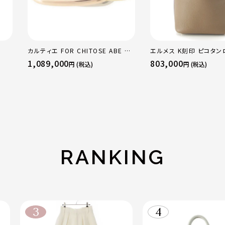
カルティエ FOR CHITOSE ABE OF
エルメス K刻印 ピコタン
sacai サカイ 750 YG×PG×WG
18PM トリヨン ハンドバ
1,089,000
803,000
円 (税込)
円 (税込)
トリニティ リング 指輪 マルチカラー
ド金具 エトゥープ
50 51 52 24.9g
RANKING