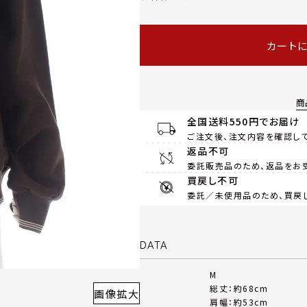
カート
商
全国送料550円でお届け
ご注文後、注文内容を確認して
返品不可
委託販売品のため、返品をお
買戻し不可
委託／未使用品のため、買戻
DATA
M
総丈：約68cm
画像拡大
肩幅：約53cm