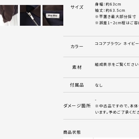
身幅：約63cm
サイズ
袖丈：約63.5cm
※平置き最大部分採寸
※誤差1~2cm程はご容
ココアブラウン ネイビ
カラー
組成表示をご覧ください
素材
付属品
なし
-
ダメージ箇所
※中古品ですので、本
います。予めご了承くだ
商品状態