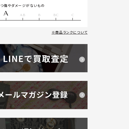
立つ傷やダメージがないもの
A
AB
B
BC
C
商品ランクについて