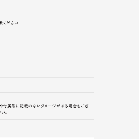
赦ください
ー
体や付属品に記載のないダメージがある場合もござ
さい。