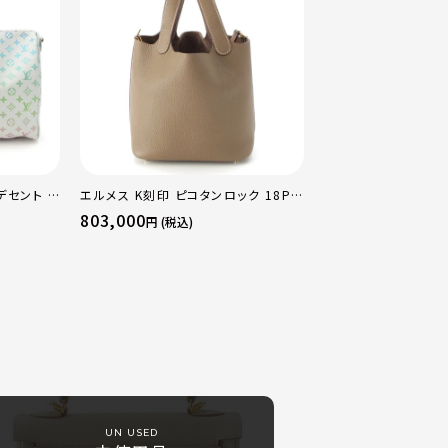
デセント キ
エルメス K刻印 ピコタンロック 18PM
ストンバッ
トリヨン ハンドバッグ ゴールド金具 エ
803,000
円 (税込)
トゥープ
UN USED