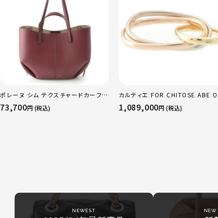
ポレーヌ シム テクスチャードカーフレ
カルティエ FOR CHITOSE ABE O
ザー トートバッグ ダークチェリー レギ
sacai サカイ 750 YG×PG×WG
73,700
1,089,000
円 (税込)
円 (税込)
ュラー
リニティ リング 指輪 マルチカラー 
51 52 24.9g
NEWEST
NEW 