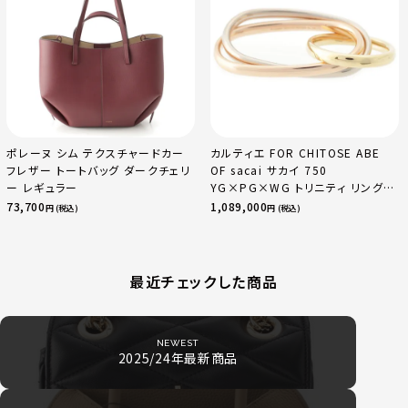
ポレーヌ シム テクスチャードカー
カルティエ FOR CHITOSE ABE
フレザー トートバッグ ダークチェリ
OF sacai サカイ 750
ー レギュラー
YG×PG×WG トリニティ リング
指輪 マルチカラー 50 51 52
73,700
1,089,000
円 (税込)
円 (税込)
24.9g
最近チェックした商品
NEWEST
2025/24年最新商品