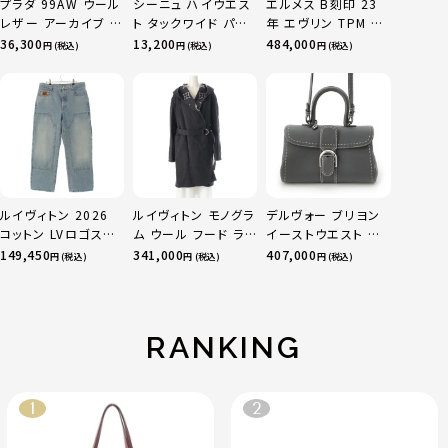
プラダ 99AW ウール
シーニュ ハイウエス
エルメス B刻印 23
レザー アーカイブ ワ
ト タックワイド パン
年 エヴリン TPM 16
ン ショルダーバッグ
ツ ボトムス オフホワ
アマゾン トリヨンク
36,300
13,200
484,000
円 (税込)
円 (税込)
円 (税込)
グレー ブラック
イト 0
レマンス ベージュマ
ルファ
ルイヴィトン 2026
ルイヴィトン モノグラ
デルヴォー ブリヨン
コットン LVロゴステ
ム ウール フード ラッ
イーストウエスト カ
ッチ カーペンター デ
プ コート アウター
ーフレザー ミニ
149,450
341,000
407,000
円 (税込)
円 (税込)
円 (税込)
ニムパンツ 1AJBKO
ロゴ型押し
2way ハンドバッグ
ブルー 32
FJC022NUV グレー
グレー
40
RANKING