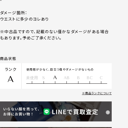
-
ダメージ箇所：
ウエストに多少のヨレあり
※中古品ですので、記載のない僅かなダメージがある場合
もあります。予めご了承ください。
商品状態
ランク
使用感が少なく、目立つ傷やダメージがないもの
A
A
未使用
S
AB
B
BC
C
商品ランクについて