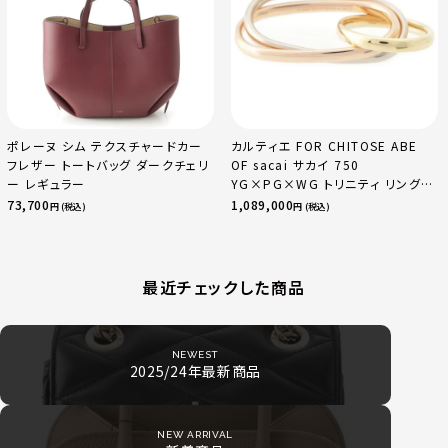
ポレーヌ シム テクスチャードカー
カルティエ FOR CHITOSE ABE
フレザー トートバッグ ダークチェリ
OF sacai サカイ 750
ー レギュラー
YG×PG×WG トリニティ リング
指輪 マルチカラー 50 51 52
73,700
1,089,000
円 (税込)
円 (税込)
24.9g
最近チェックした商品
NEWEST
2025/24年最新商品
NEW ARRIVAL