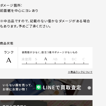
ダメージ箇所：
前面裾を中心にヨレあり
※中古品ですので、記載のない僅かなダメージがある場合
もあります。予めご了承ください。
商品状態
ランク
使用感が少なく、目立つ傷やダメージがないもの
A
A
未使用
S
AB
B
BC
C
商品ランクについて