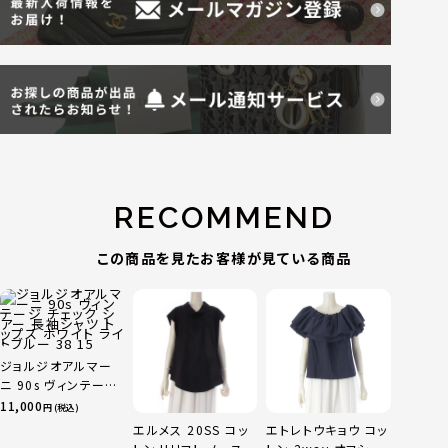
RECOMMEND
この商品を見たお客様が見ている商品
ジョルジオアルマー
ニ 90s ヴィンテージ
チェック シアー 長袖
11,000
円 (税込)
シャツ トップス ホワ
エルメス 20SS コッ
エトレトウキョウ コッ
イト ライトブルー 38