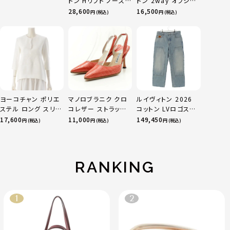
トン Hリフト ノースリ
トン 2way オフショ
15
ーブ ブラウス トップ
ル フレアネック クレ
28,600
16,500
円 (税込)
円 (税込)
ス ブラック 36
ープ ブラウス カット
ソー トップス
1224410068 ネイ
ビー F
ヨーコチャン ポリエ
マノロブラニク クロ
ルイヴィトン 2026
ステル ロング スリー
コレザー ストラップ
コットン LVロゴステ
ブ パール ブラウス
ヒール パンプス サン
ッチ カーペンター デ
17,600
11,000
149,450
円 (税込)
円 (税込)
円 (税込)
ブラウス YCB-923-
ダル ピンク コーラル
ニムパンツ 1AJBKO
355 ホワイト 38
37 1/2
ブルー 32
RANKING