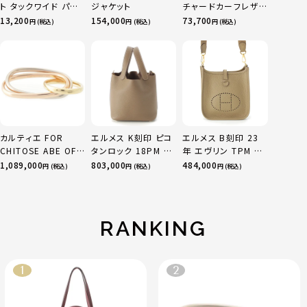
ト タックワイド パン
ジャケット
チャードカーフレザ
ツ ボトムス オフホワ
ー トートバッグ ダー
13,200
154,000
73,700
円 (税込)
円 (税込)
円 (税込)
イト 0
クチェリー レギュラ
ー
カルティエ FOR
エルメス K刻印 ピコ
エルメス B刻印 23
CHITOSE ABE OF
タンロック 18PM ト
年 エヴリン TPM 16
sacai サカイ 750
リヨン ハンドバッグ
アマゾン トリヨンク
1,089,000
803,000
484,000
円 (税込)
円 (税込)
円 (税込)
YG×PG×WG トリ
ゴールド金具 エトゥ
レマンス ベージュマ
ニティ リング 指輪 マ
ープ
ルファ
ルチカラー 50 51
52 24.9g
RANKING