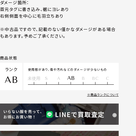
ダメージ箇所：
首元タグに書き込み、裾にヨレあり
右側側面を中心に毛羽立ちあり
※中古品ですので、記載のない僅かなダメージがある場合
もあります。予めご了承ください。
商品状態
ランク
使用感があり、傷や汚れなどのダメージが少ないもの
AB
AB
未使用
S
A
B
BC
C
商品ランクについて