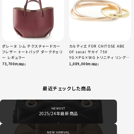
ポレーヌ シム テクスチャードカー
カルティエ FOR CHITOSE ABE
フレザー トートバッグ ダークチェリ
OF sacai サカイ 750
ー レギュラー
YG×PG×WG トリニティ リング
指輪 マルチカラー 50 51 52
73,700
1,089,000
円 (税込)
円 (税込)
24.9g
最近チェックした商品
NEWEST
2025/24年最新商品
NEW ARRIVAL