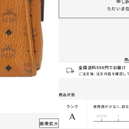
申し
ただいま在
商
全国送料550円でお届け
ご注文後、注文内容を確認して
商品状態
ランク
使用感が少なく、目
A
未使用
S
画像拡大