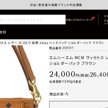
渋谷・表参道の高級ブランド中古通販サイトretro.j
カ
0
T
登録
セトス レザー ロゴ入り 総柄 2way ハンドバッグ ショルダーバック ブラウン
商品番号
212697
エムシーエム MCM ヴィセトス レ
ショルダーバック ブラウン
24,000
26,40
税抜
240
会員登録で
進呈
A
商品状態