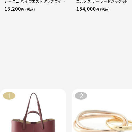
シーニュ ハイウエスト タックワイド
エルメス テーラードジャケット
パンツ ボトムス オフホワイト 0
13,200
154,000
円 (税込)
円 (税込)