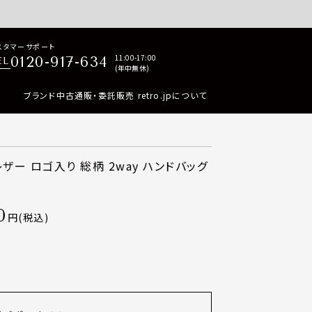
p商品はすべて正規品保証・返品可能（返品NG記載品を除く）
スタマーサポート
11:00-17:00
0120-917-634
EL
(年中無休)
ブランド中古通販・委託販売 retro.jpについて
ザー ロゴ入り 総柄 2way ハンドバッグ
0
税込