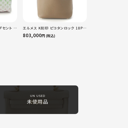
デセント キ
エルメス K刻印 ピコタンロック 18PM
ストンバッ
トリヨン ハンドバッグ ゴールド金具 エ
803,000
円 (税込)
トゥープ
UN USED
未使用品