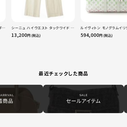
F
シーニュ ハイウエスト タックワイド パ
ルイヴィトン モノグラムイリ
 ト
ンツ ボトムス オフホワイト 0
ーポルバンドリエール45 ボ
13,200
594,000
円 (税込)
円 (税込)
50
グ M13915 マルチカラー
最近チェックした商品
ARRIVAL
SALE
着商品
セールアイテム