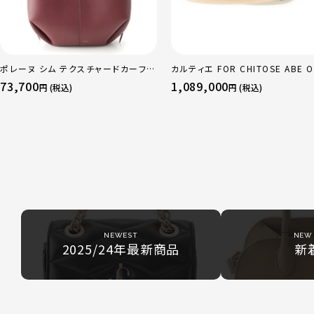
ポレーヌ シム テクスチャードカーフレ
カルティエ FOR CHITOSE ABE O
ザー トートバッグ ダークチェリー レギ
sacai サカイ 750 YG×PG×WG
73,700
1,089,000
円 (税込)
円 (税込)
ュラー
リニティ リング 指輪 マルチカラー 
51 52 24.9g
NEWEST
NEW 
2025/24年最新商品
新