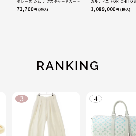
ポレーヌ シム テクスチャードカーフ
カルティエ FOR CHITOS
レザー トートバッグ ダークチェリー
sacai サカイ 750 YG
73,700
1,089,000
円 (税込)
円 (税込)
レギュラー
トリニティ リング 指輪 
50 51 52 24.9g
RANKING