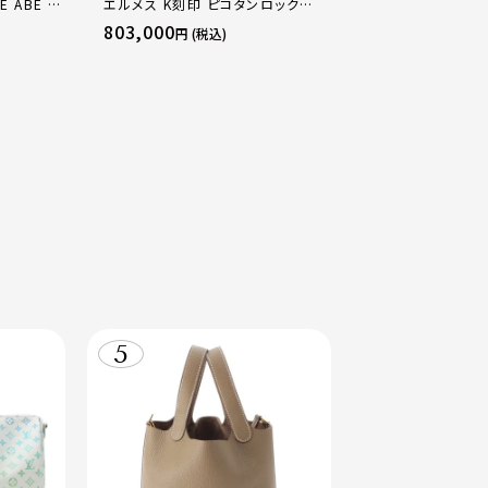
E ABE OF
エルメス K刻印 ピコタンロック
エルメス B刻印 2
×PG×WG
18PM トリヨン ハンドバッグ ゴール
16 アマゾン トリ
803,000
484,000
円 (税込)
円 (税込
マルチカラー
ド金具 エトゥープ
ージュマルファ