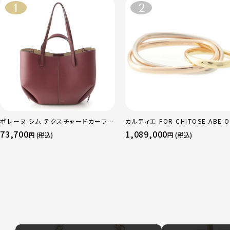
ポレーヌ シム テクスチャードカーフレ
カルティエ FOR CHITOSE ABE O
ザー トートバッグ ダークチェリー レギ
sacai サカイ 750 YG×PG×WG
73,700
1,089,000
円 (税込)
円 (税込)
ュラー
リニティ リング 指輪 マルチカラー 
51 52 24.9g