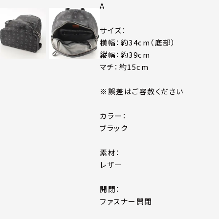
A
サイズ：
横幅：約34cm（底部）
縦幅：約39cm
マチ：約15cm
※誤差はご容赦ください
カラー：
ブラック
素材：
レザー
開閉：
ファスナー開閉