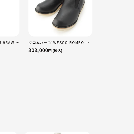
 93AW キ
クロムハーツ WESCO ROMEO レ
ルイヴィトン エキ
ー レース 切
ザー ダガー ブーツ ブラック 8
ットクロコダイル 
308,000
550,000
円 (税込)
円 (税込
ピース ドレ
ー トートバッグ ブ
 S