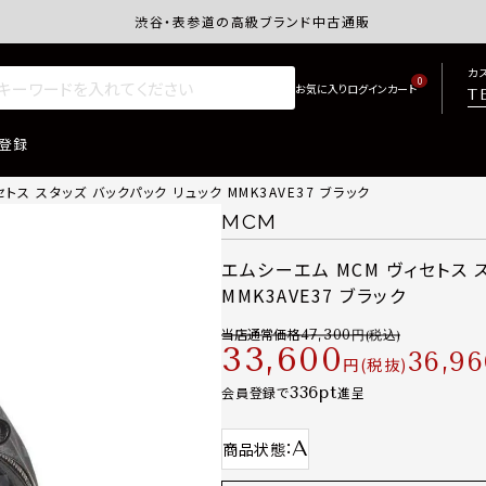
渋谷・表参道の高級ブランド中古通販サイトretro.j
カ
0
T
登録
トス スタッズ バックパック リュック MMK3AVE37 ブラック
MCM
エムシーエム MCM ヴィセトス 
MMK3AVE37 ブラック
当店通常価格
47,300
33,600
36,96
税抜
336
会員登録で
進呈
A
商品状態