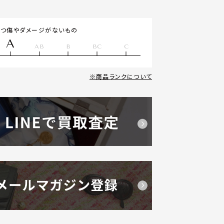
立つ傷やダメージがないもの
A
AB
B
BC
C
商品ランクについて