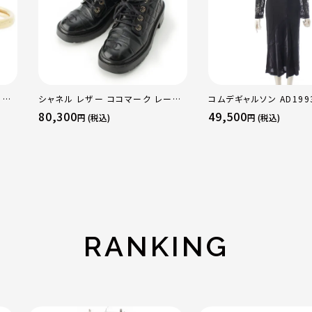
 OF
シャネル レザー ココマーク レース
コムデギャルソン AD1993
WG
アップ マウンテン ショート ブーツ シ
ュプラ Synergy シナジ
80,300
49,500
円 (税込)
円 (税込)
ラー
ューズ G36424 ブラック 37.5
替 キュプラ ロング ワン
ス GO-04057S ブラック
RANKING