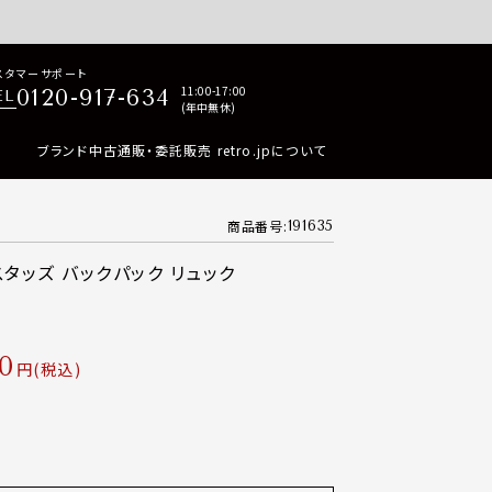
p商品はすべて正規品保証・返品可能（返品NG記載品を除く）
スタマーサポート
11:00-17:00
0120-917-634
EL
(年中無休)
ブランド中古通販・委託販売 retro.jpについて
商品番号
191635
スタッズ バックパック リュック
0
税込