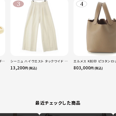
F
シーニュ ハイウエスト タックワイド パ
エルメス K刻印 ピコタンロッ
 ト
ンツ ボトムス オフホワイト 0
トリヨン ハンドバッグ ゴー
13,200
803,000
円 (税込)
円 (税込)
50
トゥープ
最近チェックした商品