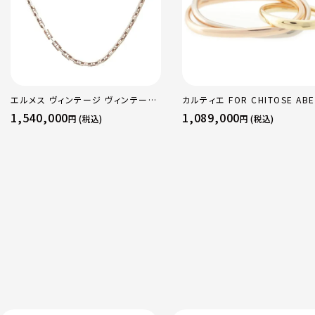
エルメス ヴィンテージ ヴィンテージ
カルティエ FOR CHITOSE ABE
925 ヘラクレスPM Hモチーフ チェ
sacai サカイ 750 YG×PG×
1,540,000
1,089,000
円 (税込)
円 (税込)
ーン ネックレス アクセサリー シルバ
トリニティ リング 指輪 マルチカ
ー 42 9.5g
50 51 52 24.9g