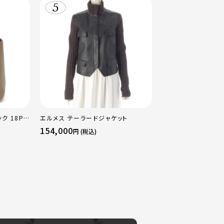
ク 18PM
エルメス テーラードジャケット
ルド金具 エ
154,000
円 (税込)