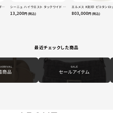
F
シーニュ ハイウエスト タックワイド パ
エルメス K刻印 ピコタンロッ
 ト
ンツ ボトムス オフホワイト 0
トリヨン ハンドバッグ ゴー
13,200
803,000
円 (税込)
円 (税込)
50
トゥープ
最近チェックした商品
ARRIVAL
SALE
着商品
セールアイテム