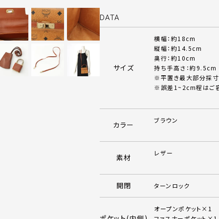
DATA
横幅：約18cm
縦幅：約14.5cm
奥行：約10cm
サイズ
持ち手高さ：約9.5cm
※平置き最大部分採寸
※誤差1~2cm程はご
ブラウン
カラー
レザー
素材
開閉
ターンロック
オープンポケット×1
ポケット(内側)
ファスナーポケット×1