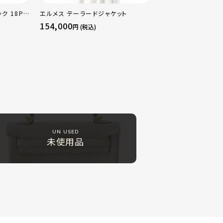
ク 18PM
エルメス テーラードジャケット
ルド金具 エ
154,000
円 (税込)
UN USED
未使用品