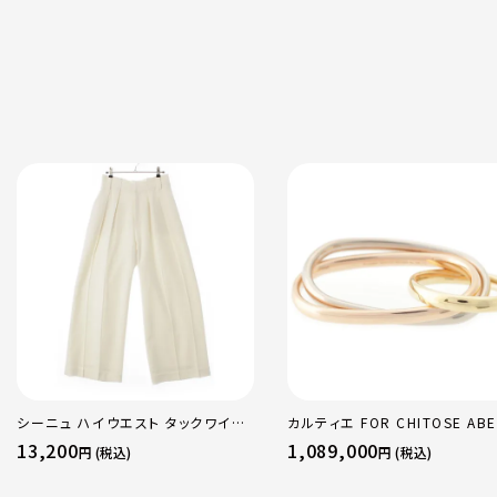
シーニュ ハイウエスト タックワイド
カルティエ FOR CHITOSE ABE
パンツ ボトムス オフホワイト 0
sacai サカイ 750 YG×PG×
13,200
1,089,000
円 (税込)
円 (税込)
トリニティ リング 指輪 マルチカ
50 51 52 24.9g