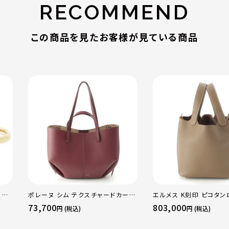
RECOMMEND
この商品を見たお客様が見ている商品
 OF
ポレーヌ シム テクスチャードカーフ
エルメス K刻印 ピコタン
WG
レザー トートバッグ ダークチェリー
18PM トリヨン ハンドバ
73,700
803,000
円 (税込)
円 (税込)
ラー
レギュラー
ド金具 エトゥープ