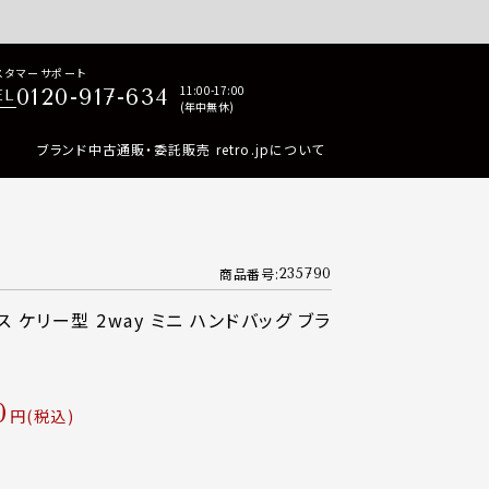
p商品はすべて正規品保証・返品可能（返品NG記載品を除く）
スタマーサポート
11:00-17:00
0120-917-634
EL
(年中無休)
ブランド中古通販・委託販売 retro.jpについて
商品番号
235790
 ケリー型 2way ミニ ハンドバッグ ブラ
0
税込