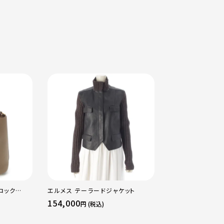
ロック
エルメス テーラードジャケット
エルメス B刻印 2
ッグ ゴール
16 アマゾン トリ
154,000
484,000
円 (税込)
円 (税込
ージュマルファ