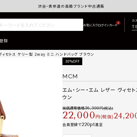
渋谷・表参道の高級ブランド中古通販サイトretro.j
カ
0
T
登録
ヴィセトス ケリー型 2way ミニ ハンドバッグ ブラウン
30%OFF
MCM
エム・シー・エム レザー ヴィセトス
ウン
当店通常価格
36,300
22,000
24,20
税抜
220
会員登録で
進呈