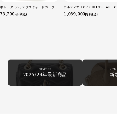
ポレーヌ シム テクスチャードカーフレ
カルティエ FOR CHITOSE ABE O
ザー トートバッグ ダークチェリー レギ
sacai サカイ 750 YG×PG×WG
73,700
1,089,000
円 (税込)
円 (税込)
ュラー
リニティ リング 指輪 マルチカラー 
51 52 24.9g
NEWEST
NEW 
2025/24年最新商品
新