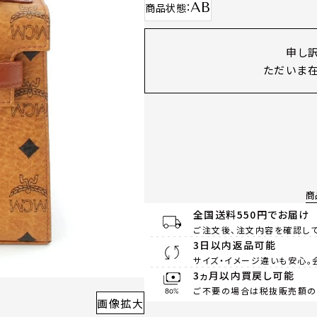
AB
商品状態
申し
ただいま在
商
全国送料550円でお届け
ご注文後、注文内容を確認して
3日以内返品可能
サイズ・イメージ違いも安心。
3ヵ月以内買戻し可能
ご不要の場合は税抜販売額の8
画像拡大