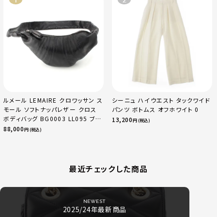
ルメール LEMAIRE クロワッサン ス
シーニュ ハイウエスト タックワイド
モール ソフトナッパレザー クロス
パンツ ボトムス オフホワイト 0
ボディバッグ BG0003 LL095 ブラ
13,200
円 (税込)
ック
88,000
円 (税込)
最近チェックした商品
NEWEST
2025/24年最新商品