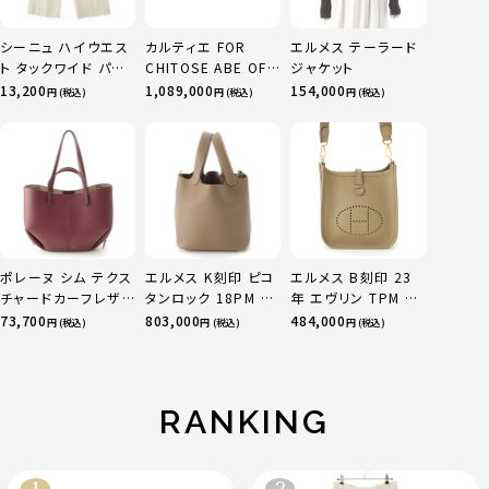
シーニュ ハイウエス
カルティエ FOR
エルメス テーラード
ト タックワイド パン
CHITOSE ABE OF
ジャケット
ツ ボトムス オフホワ
sacai サカイ 750
13,200
1,089,000
154,000
円 (税込)
円 (税込)
円 (税込)
イト 0
YG×PG×WG トリ
ニティ リング 指輪 マ
ルチカラー 50 51
52 24.9g
ポレーヌ シム テクス
エルメス K刻印 ピコ
エルメス B刻印 23
チャードカーフレザ
タンロック 18PM ト
年 エヴリン TPM 16
ー トートバッグ ダー
リヨン ハンドバッグ
アマゾン トリヨンク
73,700
803,000
484,000
円 (税込)
円 (税込)
円 (税込)
クチェリー レギュラ
ゴールド金具 エトゥ
レマンス ベージュマ
ー
ープ
ルファ
RANKING