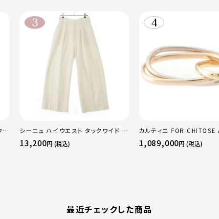
フレ
シーニュ ハイウエスト タックワイド パ
カルティエ FOR CHITOSE 
レギ
ンツ ボトムス オフホワイト 0
sacai サカイ 750 YG×P
13,200
1,089,000
円 (税込)
円 (税込)
リニティ リング 指輪 マルチ
51 52 24.9g
最近チェックした商品