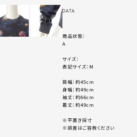
DATA
商品状態：
A
サイズ：
表記サイズ：M
肩幅：約45cm
身幅：約49cm
袖丈：約66cm
着丈：約49cm
※平置き採寸
※誤差はご容赦ください