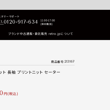
p商品はすべて正規品保証・返品可能（返品NG記載品を除く）
スタマーサポート
11:00-17:00
0120-917-634
EL
(年中無休)
ブランド中古通販・委託販売 retro.jpについて
商品番号
213167
ット 長袖 プリントニット セーター
0
税込