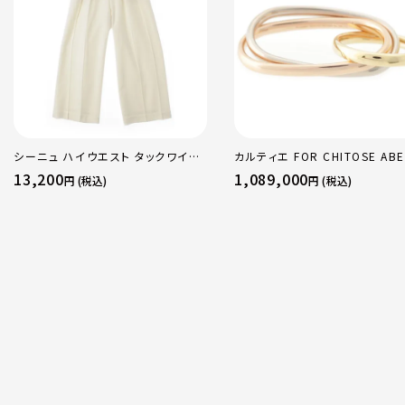
シーニュ ハイウエスト タックワイド
カルティエ FOR CHITOSE ABE
パンツ ボトムス オフホワイト 0
sacai サカイ 750 YG×PG×
13,200
1,089,000
円 (税込)
円 (税込)
トリニティ リング 指輪 マルチカ
50 51 52 24.9g