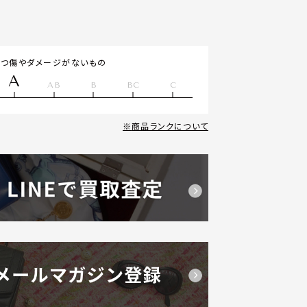
立つ傷やダメージがないもの
A
AB
B
BC
C
商品ランクについて