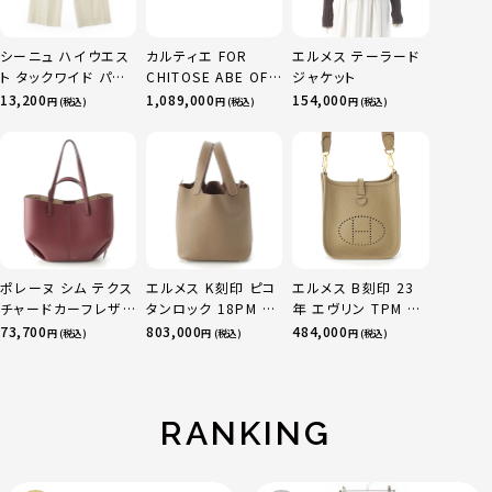
シーニュ ハイウエス
カルティエ FOR
エルメス テーラード
ト タックワイド パン
CHITOSE ABE OF
ジャケット
ツ ボトムス オフホワ
sacai サカイ 750
13,200
1,089,000
154,000
円 (税込)
円 (税込)
円 (税込)
イト 0
YG×PG×WG トリ
ニティ リング 指輪 マ
ルチカラー 50 51
52 24.9g
ポレーヌ シム テクス
エルメス K刻印 ピコ
エルメス B刻印 23
チャードカーフレザ
タンロック 18PM ト
年 エヴリン TPM 16
ー トートバッグ ダー
リヨン ハンドバッグ
アマゾン トリヨンク
73,700
803,000
484,000
円 (税込)
円 (税込)
円 (税込)
クチェリー レギュラ
ゴールド金具 エトゥ
レマンス ベージュマ
ー
ープ
ルファ
RANKING