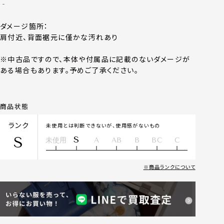
‐
ダメージ箇所：
肩付近、背面裾元に僅かな汚れあり
※中古品ですので、本体や付属品に記載のないダメージが
ある場合もあります。予めご了承ください。
商品状態
ランク
未使用とは判断できないが、使用感がないもの
S
S
未使用
A
AB
B
BC
C
商品ランクについて