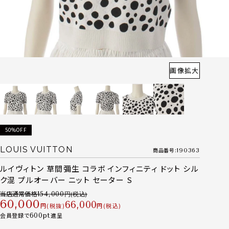
画像拡大
50%OFF
LOUIS VUITTON
商品番号
190363
ルイヴィトン 草間彌生 コラボ インフィニティ ドット シル
ク混 プルオーバー ニット セーター S
当店通常価格
154,000
60,000
66,000
税抜
税込
会員登録で
600
進呈