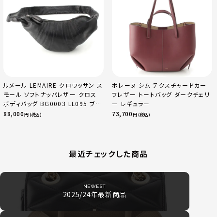
ルメール LEMAIRE クロワッサン ス
ポレーヌ シム テクスチャードカー
モール ソフトナッパレザー クロス
フレザー トートバッグ ダークチェリ
ボディバッグ BG0003 LL095 ブラ
ー レギュラー
ック
88,000
73,700
円 (税込)
円 (税込)
最近チェックした商品
NEWEST
2025/24年最新商品