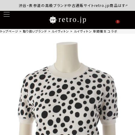
渋谷・表参道の高級ブランド中古通販サイトretro.jp商品はすべて正規
0
トップページ
取り扱いブランド
ルイヴィトン
ルイヴィトン 草間彌生 コラボ インフィニテ