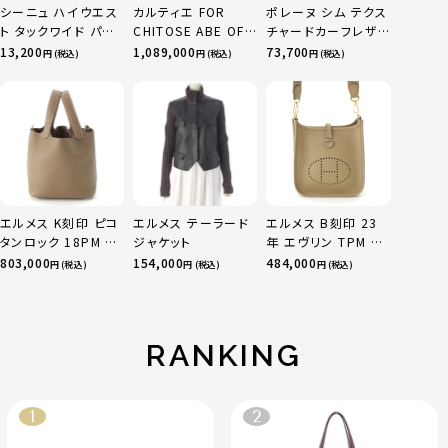
シーニュ ハイウエス
カルティエ FOR
ポレーヌ シム テクス
ト タックワイド パン
CHITOSE ABE OF
チャードカーフレザ
ツ ボトムス オフホワ
sacai サカイ 750
ー トートバッグ ダー
13,200
1,089,000
73,700
円 (税込)
円 (税込)
円 (税込)
イト 0
YG×PG×WG トリ
クチェリー レギュラ
ニティ リング 指輪 マ
ー
ルチカラー 50 51
52 24.9g
エルメス K刻印 ピコ
エルメス テーラード
エルメス B刻印 23
タンロック 18PM ト
ジャケット
年 エヴリン TPM 16
リヨン ハンドバッグ
アマゾン トリヨンク
803,000
154,000
484,000
円 (税込)
円 (税込)
円 (税込)
ゴールド金具 エトゥ
レマンス ベージュマ
ープ
ルファ
RANKING