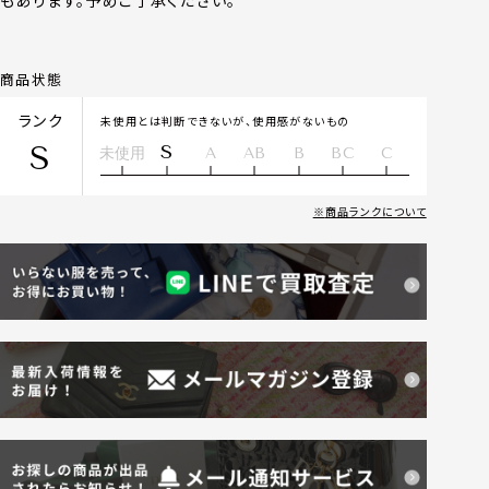
もあります。予めご了承ください。
商品状態
ランク
未使用とは判断できないが、使用感がないもの
S
S
未使用
A
AB
B
BC
C
商品ランクについて