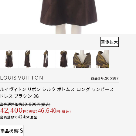
画像拡大
LOUIS VUITTON
商品番号
205287
ルイヴィトン リボン シルク ボトムス ロング ワンピース
ドレス ブラウン 38
当店通常価格
50,600
42,400
46,640
税抜
税込
会員登録で
424
進呈
S
商品状態