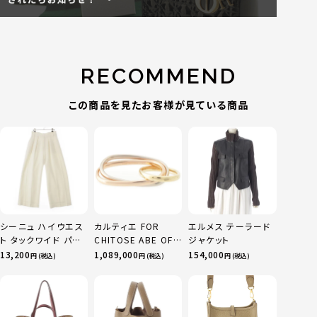
RECOMMEND
この商品を見たお客様が見ている商品
シーニュ ハイウエス
カルティエ FOR
エルメス テーラード
ト タックワイド パン
CHITOSE ABE OF
ジャケット
ツ ボトムス オフホワ
sacai サカイ 750
13,200
1,089,000
154,000
円 (税込)
円 (税込)
円 (税込)
イト 0
YG×PG×WG トリ
ニティ リング 指輪 マ
ルチカラー 50 51
52 24.9g