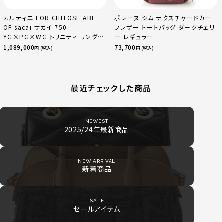
カルティエ FOR CHITOSE ABE
ポレーヌ シム テクスチャードカー
OF sacai サカイ 750
フレザー トートバッグ ダークチェリ
YG×PG×WG トリニティ リング
ー レギュラー
指輪 マルチカラー 50 51 52
1,089,000
73,700
円 (税込)
円 (税込)
24.9g
最近チェックした商品
NEWEST
2025/24年最新商品
NEW ARRIVAL
新着商品
SALE
セールアイテム