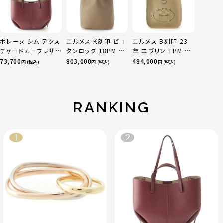
ポレーヌ シム テクス
エルメス K刻印 ピコ
エルメス B刻印 23
チャードカーフレザ
タンロック 18PM ト
年 エヴリン TPM 16
ー トートバッグ ダー
リヨン ハンドバッグ
アマゾン トリヨンク
73,700
803,000
484,000
円 (税込)
円 (税込)
円 (税込)
クチェリー レギュラ
ゴールド金具 エトゥ
レマンス ベージュマ
ー
ープ
ルファ
RANKING