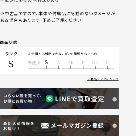
全体的に多少の毛羽立ちあり
※中古品ですので、本体や付属品に記載のないダメージが
ある場合もあります。予めご了承ください。
商品状態
ランク
未使用とは判断できないが、使用感がないもの
S
S
未使用
A
AB
B
BC
C
商品ランクについて