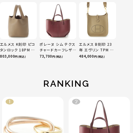
ニティ リング 指輪 マ
ルチカラー 50 51
52 24.9g
エルメス K刻印 ピコ
ポレーヌ シム テクス
エルメス B刻印 23
タンロック 18PM ト
チャードカーフレザ
年 エヴリン TPM 16
リヨン ハンドバッグ
ー トートバッグ ダー
アマゾン トリヨンク
803,000
73,700
484,000
円 (税込)
円 (税込)
円 (税込)
ゴールド金具 エトゥ
クチェリー レギュラ
レマンス ベージュマ
ープ
ー
ルファ
RANKING