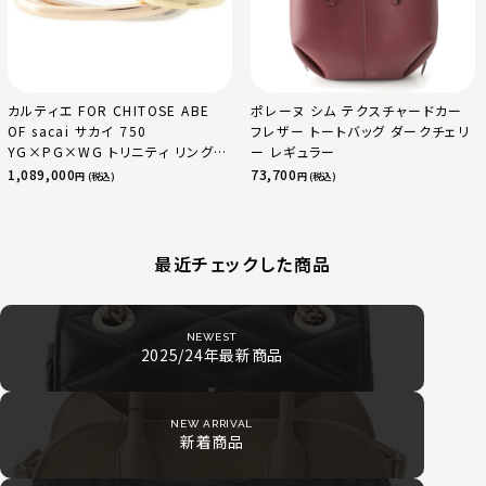
カルティエ FOR CHITOSE ABE
ポレーヌ シム テクスチャードカー
OF sacai サカイ 750
フレザー トートバッグ ダークチェリ
YG×PG×WG トリニティ リング
ー レギュラー
指輪 マルチカラー 50 51 52
1,089,000
73,700
円 (税込)
円 (税込)
24.9g
最近チェックした商品
NEWEST
2025/24年最新商品
NEW ARRIVAL
新着商品