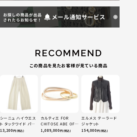
RECOMMEND
この商品を見たお客様が見ている商品
シーニュ ハイウエス
カルティエ FOR
エルメス テーラード
ト タックワイド パン
CHITOSE ABE OF
ジャケット
ツ ボトムス オフホワ
sacai サカイ 750
13,200
1,089,000
154,000
円 (税込)
円 (税込)
円 (税込)
イト 0
YG×PG×WG トリ