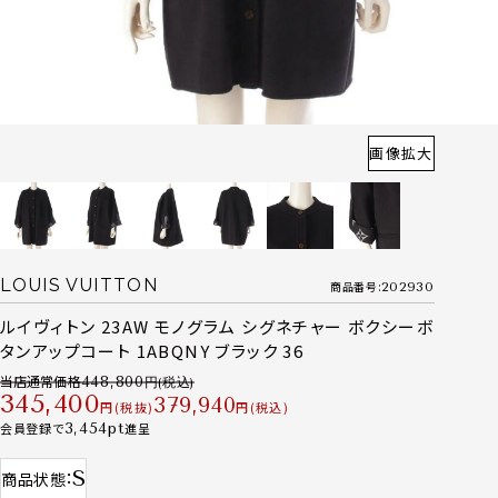
画像拡大
LOUIS VUITTON
商品番号
202930
ルイヴィトン 23AW モノグラム シグネチャー ボクシーボ
タンアップコート 1ABQNY ブラック 36
当店通常価格
448,800
345,400
379,940
税抜
税込
会員登録で
3,454
進呈
S
商品状態