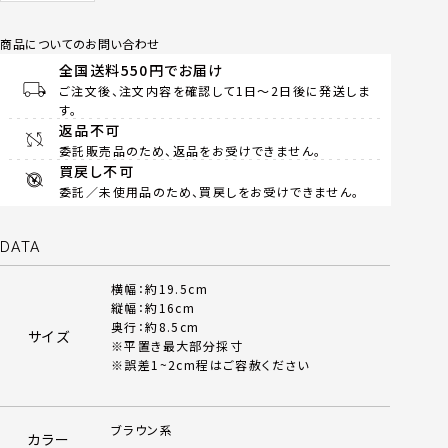
商品についてのお問い合わせ
全国送料550円でお届け
ご注文後、注文内容を確認して1日～2日後に発送しま
す。
返品不可
委託販売品のため、返品をお受けできません。
買戻し不可
委託／未使用品のため、買戻しをお受けできません。
DATA
横幅：約19.5cm
縦幅：約16cm
奥行：約8.5cm
サイズ
※平置き最大部分採寸
※誤差1~2cm程はご容赦ください
ブラウン系
カラー