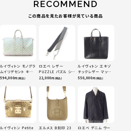
RECOMMEND
この商品を見たお客様が見ている商品
ルイヴィトン モノグラ
ロエベ レザー
ルイヴィトン エキゾ
ムイリデセント キー
PUZZLE パズル ショ
チックレザー マット
ポルバンドリエール
ルダーストラップ マ
クロコダイル スペシ
594,000
22,000
550,000
円 (税込)
円 (税込)
円 (税込)
45 ボストンバッグ
ルチカラー
ャルオーダー トート
M13915 マルチカラ
バッグ ブラック
ー
ルイヴィトン Petite
エルメス B刻印 23
ロエベ デニム ウー