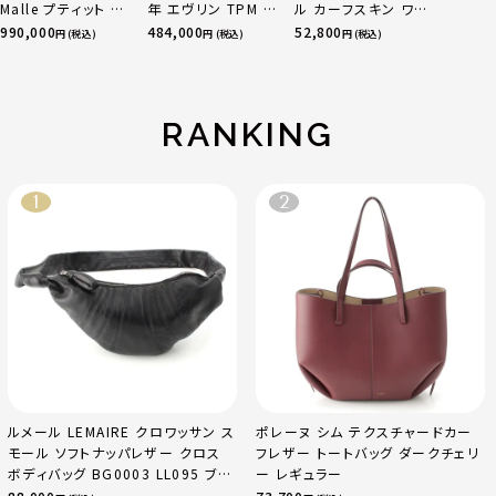
Malle プティット マ
年 エヴリン TPM 16
ル カーフスキン ワー
ル リザード ショルダ
アマゾン トリヨンク
ク アナグラムレザー
990,000
484,000
52,800
円 (税込)
円 (税込)
円 (税込)
ーバッグ M21446 ゴ
レマンス ベージュマ
パッチ テーラードジ
ールド
ルファ
ャケット ライトアウタ
ー H526Y50X07 イ
ンディゴ ネイビー
RANKING
44
ルメール LEMAIRE クロワッサン ス
ポレーヌ シム テクスチャードカー
モール ソフトナッパレザー クロス
フレザー トートバッグ ダークチェリ
ボディバッグ BG0003 LL095 ブラ
ー レギュラー
ック