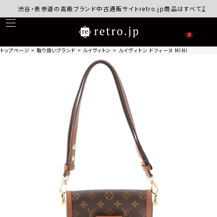
渋谷・表参道の高級ブランド中古通販サイトretro.jp商品はすべて正規品保
0
トップページ
取り扱いブランド
ルイヴィトン
ルイヴィトン ドフィーヌ MINI モノグラム