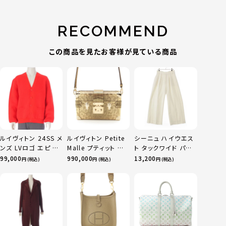
RECOMMEND
この商品を見たお客様が見ている商品
ルイヴィトン 24SS メ
ルイヴィトン Petite
シーニュ ハイウエス
ンズ LVロゴ エピ ウ
Malle プティット マ
ト タックワイド パン
ール ニット Vネック
ル リザード ショルダ
ツ ボトムス オフホワ
99,000
990,000
13,200
円 (税込)
円 (税込)
円 (税込)
ーディガン 1AFALU
ーバッグ M21446 ゴ
イト 0
レッド L カーディガン
ールド