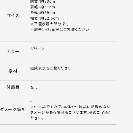
総丈：約73cm
肩幅：約51cm
身幅：約59cm
サイズ
袖丈：約22.5cm
※平置き最大部分採寸
※誤差1~2cm程はご容赦ください
グリーン
カラー
組成表示をご覧ください
素材
付属品
なし
-
※中古品ですので、本体や付属品に記載のない
ダメージ箇所
ダメージがある場合もございます。予めご了承く
ださい。