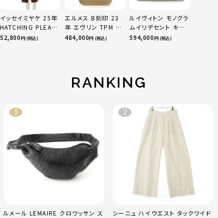
イッセイミヤケ 25年
エルメス B刻印 23
ルイヴィトン モノグラ
HATCHING PLEATS
年 エヴリン TPM 16
ムイリデセント キー
プリーツ ロング ジャ
アマゾン トリヨンク
ポルバンドリエール
52,800
484,000
594,000
円 (税込)
円 (税込)
円 (税込)
ケット アウター コー
レマンス ベージュマ
45 ボストンバッグ
ト IM53FA132 ダー
ルファ
M13915 マルチカラ
クブラウン 2
ー
RANKING
ルメール LEMAIRE クロワッサン ス
シーニュ ハイウエスト タックワイド