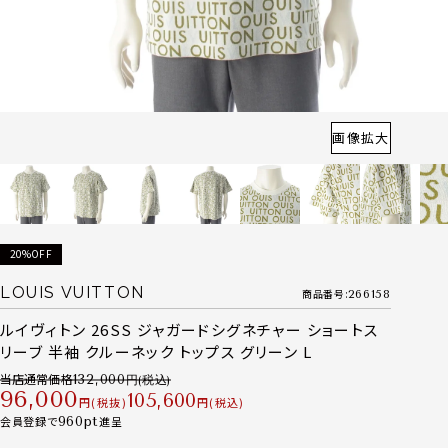
画像拡大
20%OFF
LOUIS VUITTON
商品番号
266158
ルイヴィトン 26SS ジャガードシグネチャー ショートス
リーブ 半袖 クルーネック トップス グリーン L
当店通常価格
132,000
96,000
105,600
税抜
税込
会員登録で
960
進呈