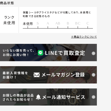
商品状態
保護シールやプライスタグなどが付属しており、未使用と
判断できる状態のもの
ランク
未使用
S
A
AB
B
BC
C
未使用
商品ランクについて