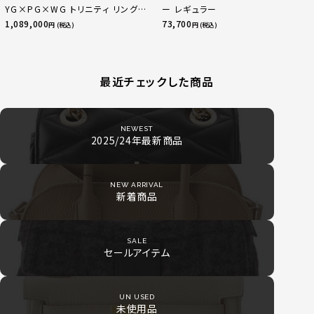
YG×PG×WG トリニティ リング
ー レギュラー
指輪 マルチカラー 50 51 52
1,089,000
73,700
円 (税込)
円 (税込)
24.9g
最近チェックした商品
NEWEST
2025/24年最新商品
NEW ARRIVAL
新着商品
SALE
セールアイテム
UN USED
未使用品