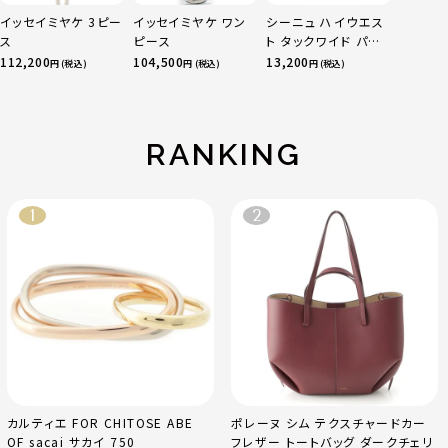
イッセイミヤケ 3ピー
イッセイミヤケ ワン
シーニュ ハイウエス
ス
ピース
ト タックワイド パン
ツ ボトムス オフホワ
112,200
104,500
13,200
円 (税込)
円 (税込)
円 (税込)
イト 0
RANKING
カルティエ FOR CHITOSE ABE
ポレーヌ シム テクスチャードカー
OF sacai サカイ 750
フレザー トートバッグ ダークチェリ