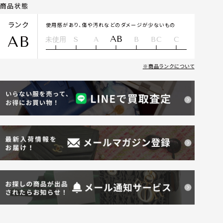
商品状態
ランク
使用感があり、傷や汚れなどのダメージが少ないもの
AB
AB
未使用
S
A
B
BC
C
商品ランクについて