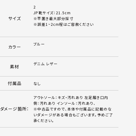
2
JP靴サイズ：21.5cm
サイズ
※平置き最大部分採寸
※誤差1~2cm程はご容赦ください
ブルー
カラー
デニム レザー
素材
付属品
なし
アウトソール：キズ・汚れあり 左足履き口内
側：汚れあり インソール：汚れあり、
ダメージ箇所：
※中古品ですので、本体や付属品に記載のな
いダメージがある場合もございます。予めご了
承ください。