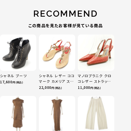
RECOMMEND
この商品を見たお客様が見ている商品
シャネル ブーツ
シャネル レザー ココ
マノロブラニク クロ
マーク カメリア スエ
コレザー ストラップ
17,600
円 (税込)
ード サンダル ベージ
ヒール パンプス サン
22,000
11,000
円 (税込)
円 (税込)
ュ レッド 36C
ダル ピンク コーラル
37 1/2