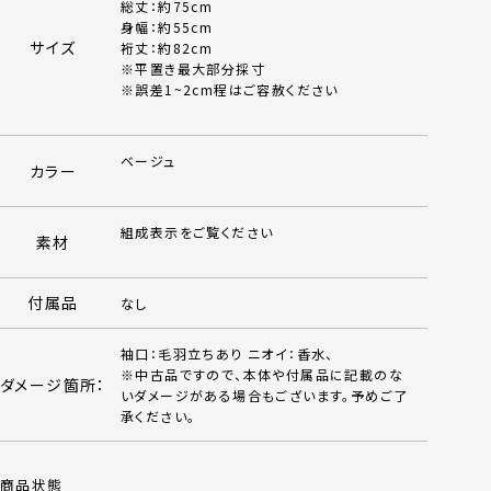
総丈：約75cm
身幅：約55cm
サイズ
裄丈：約82cm
※平置き最大部分採寸
※誤差1~2cm程はご容赦ください
ベージュ
カラー
組成表示をご覧ください
素材
付属品
なし
袖口：毛羽立ちあり ニオイ：香水、
※中古品ですので、本体や付属品に記載のな
ダメージ箇所：
いダメージがある場合もございます。予めご了
承ください。
商品状態