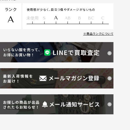
ランク
使用感が少なく、目立つ傷やダメージがないもの
A
A
未使用
S
AB
B
BC
C
商品ランクについて