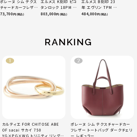
ポレーヌ シム テクス
エルメス K刻印 ピコ
エルメス B刻印 23
チャードカーフレザ
タンロック 18PM ト
年 エヴリン TPM 16
ー トートバッグ ダー
リヨン ハンドバッグ
アマゾン トリヨンク
73,700
803,000
484,000
円 (税込)
円 (税込)
円 (税込)
クチェリー レギュラ
ゴールド金具 エトゥ
レマンス ベージュマ
ー
ープ
ルファ
RANKING
カルティエ FOR CHITOSE ABE
ポレーヌ シム テクスチャードカー
OF sacai サカイ 750
フレザー トートバッグ ダークチェリ
YG×PG×WG トリニティ リング
ー レギュラー