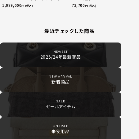
指輪 マルチカラー 50 51 52
1,089,000
73,700
円 (税込)
円 (税込)
24.9g
最近チェックした商品
NEWEST
2025/24年最新商品
NEW ARRIVAL
新着商品
SALE
セールアイテム
UN USED
未使用品