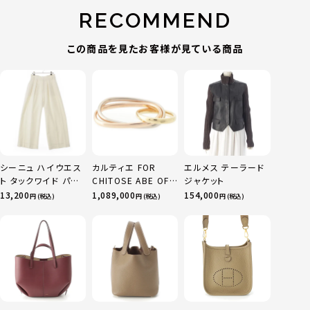
RECOMMEND
この商品を見たお客様が見ている商品
シーニュ ハイウエス
カルティエ FOR
エルメス テーラード
ト タックワイド パン
CHITOSE ABE OF
ジャケット
ツ ボトムス オフホワ
sacai サカイ 750
13,200
1,089,000
154,000
円 (税込)
円 (税込)
円 (税込)
イト 0
YG×PG×WG トリ
ニティ リング 指輪 マ
ルチカラー 50 51
52 24.9g