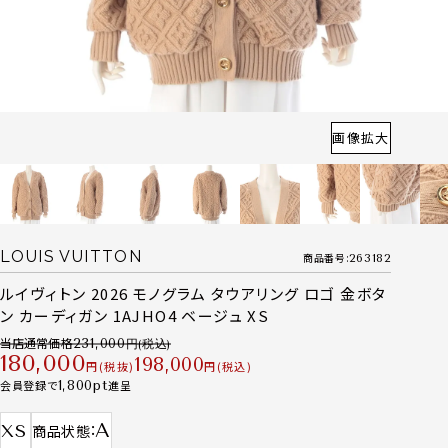
画像拡大
LOUIS VUITTON
商品番号
263182
ルイヴィトン 2026 モノグラム タウアリング ロゴ 金ボタ
ン カーディガン 1AJHO4 ベージュ XS
当店通常価格
231,000
180,000
198,000
税抜
税込
会員登録で
1,800
進呈
A
XS
商品状態