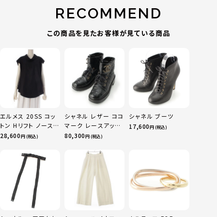
RECOMMEND
この商品を見たお客様が見ている商品
エルメス 20SS コッ
シャネル レザー ココ
シャネル ブーツ
トン Hリフト ノースリ
マーク レースアップ
17,600
円 (税込)
ーブ ブラウス トップ
マウンテン ショート
28,600
80,300
円 (税込)
円 (税込)
ス ブラック 36
ブーツ シューズ
G36424 ブラック
37.5