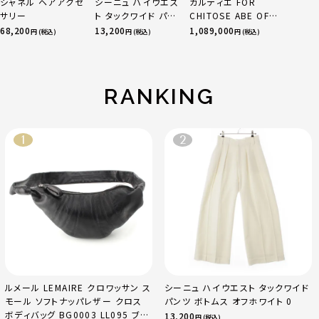
シャネル ヘアアクセ
シーニュ ハイウエス
カルティエ FOR
サリー
ト タックワイド パン
CHITOSE ABE OF
ツ ボトムス オフホワ
sacai サカイ 750
68,200
13,200
1,089,000
円 (税込)
円 (税込)
円 (税込)
イト 0
YG×PG×WG トリ
ニティ リング 指輪 マ
ルチカラー 50 51
52 24.9g
RANKING
ルメール LEMAIRE クロワッサン ス
シーニュ ハイウエスト タックワイド
モール ソフトナッパレザー クロス
パンツ ボトムス オフホワイト 0
ボディバッグ BG0003 LL095 ブラ
13,200
円 (税込)