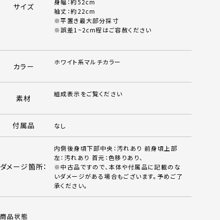
身幅：約52cm
サイズ
袖丈：約22cm
※平置き最大部分採寸
※誤差1~2cm程はご容赦ください
ホワイト系マルチカラー
カラー
組成表示をご覧ください
素材
付属品
なし
内側後身頃下部中央：汚れあり 前身頃上部
左：汚れあり 首元：色移りあり、
ダメージ箇所：
※中古品ですので、本体や付属品に記載のな
いダメージがある場合もございます。予めご了
承ください。
商品状態