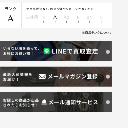
ランク
使用感が少なく、目立つ傷やダメージがないもの
A
A
未使用
S
AB
B
BC
C
商品ランクについて