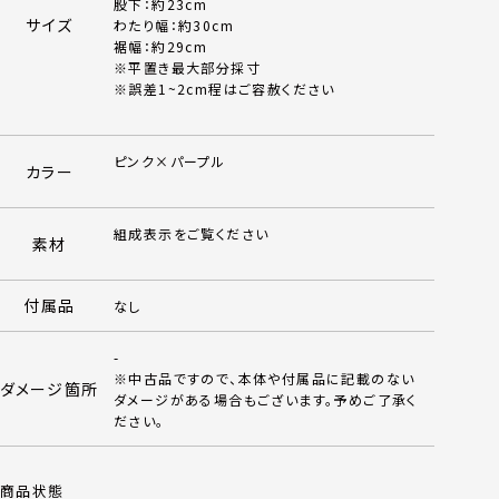
股下：約23cm
サイズ
わたり幅：約30cm
裾幅：約29cm
※平置き最大部分採寸
※誤差1~2cm程はご容赦ください
ピンク×パープル
カラー
組成表示をご覧ください
素材
付属品
なし
-
※中古品ですので、本体や付属品に記載のない
ダメージ箇所
ダメージがある場合もございます。予めご了承く
ださい。
商品状態