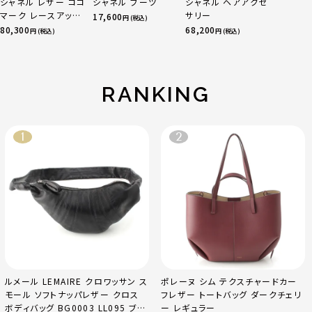
シャネル レザー ココ
シャネル ブーツ
シャネル ヘアアクセ
マーク レースアップ
サリー
17,600
円 (税込)
マウンテン ショート
80,300
68,200
円 (税込)
円 (税込)
ブーツ シューズ
G36424 ブラック
37.5
RANKING
ルメール LEMAIRE クロワッサン ス
ポレーヌ シム テクスチャードカー
モール ソフトナッパレザー クロス
フレザー トートバッグ ダークチェリ
ボディバッグ BG0003 LL095 ブラ
ー レギュラー