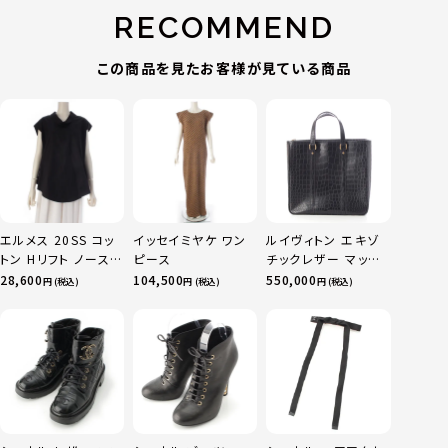
RECOMMEND
この商品を見たお客様が見ている商品
エルメス 20SS コッ
イッセイミヤケ ワン
ルイヴィトン エキゾ
トン Hリフト ノースリ
ピース
チックレザー マット
ーブ ブラウス トップ
クロコダイル スペシ
28,600
104,500
550,000
円 (税込)
円 (税込)
円 (税込)
ス ブラック 36
ャルオーダー トート
バッグ ブラック