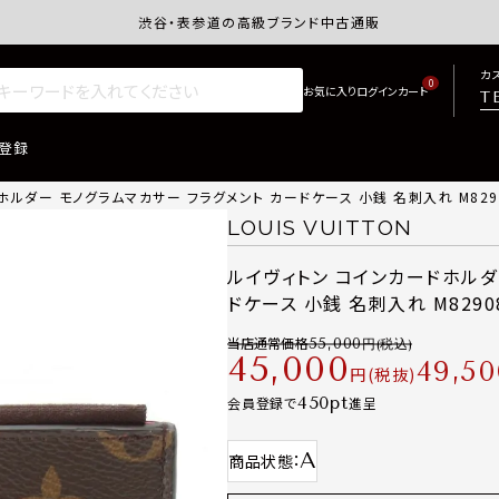
渋谷・表参道の高級ブランド中古通販サイトretro.j
カ
0
T
登録
ルダー モノグラムマカサー フラグメント カードケース 小銭 名刺入れ M829
LOUIS VUITTON
ルイヴィトン コインカードホルダ
ドケース 小銭 名刺入れ M8290
当店通常価格
55,000
45,000
49,50
税抜
450
会員登録で
進呈
A
商品状態