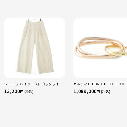
シーニュ ハイウエスト タックワイド
カルティエ FOR CHITOSE ABE
パンツ ボトムス オフホワイト 0
sacai サカイ 750 YG×PG×
13,200
1,089,000
円 (税込)
円 (税込)
トリニティ リング 指輪 マルチカ
50 51 52 24.9g