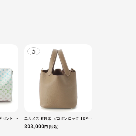
デセント キ
エルメス K刻印 ピコタンロック 18PM
ストンバッ
トリヨン ハンドバッグ ゴールド金具 エ
803,000
円 (税込)
トゥープ