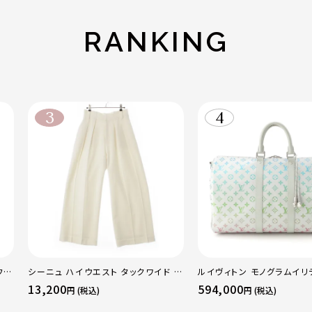
RANKING
フレ
シーニュ ハイウエスト タックワイド パ
ルイヴィトン モノグラムイリ
レギ
ンツ ボトムス オフホワイト 0
ーポルバンドリエール45 ボ
13,200
594,000
円 (税込)
円 (税込)
グ M13915 マルチカラー