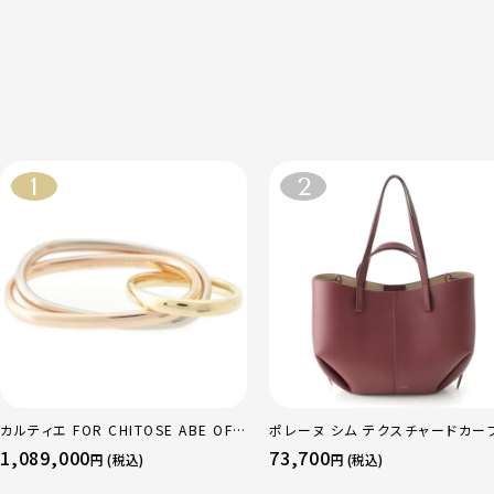
カルティエ FOR CHITOSE ABE OF
ポレーヌ シム テクスチャードカー
sacai サカイ 750 YG×PG×WG ト
ザー トートバッグ ダークチェリー 
1,089,000
73,700
円 (税込)
円 (税込)
リニティ リング 指輪 マルチカラー 50
ュラー