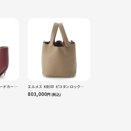
ャードカーフ
エルメス K刻印 ピコタンロック
エルメス B刻印 2
クチェリー
18PM トリヨン ハンドバッグ ゴール
16 アマゾン トリ
803,000
484,000
円 (税込)
円 (税込
ド金具 エトゥープ
ージュマルファ