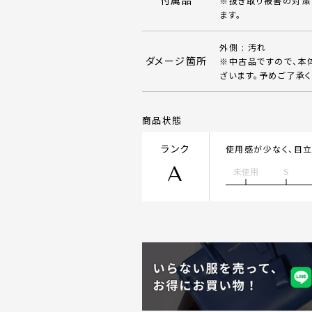
付属品
※抜き取り被害の対策
ます。
外側 : 汚れ
ダメージ箇所
※中古品ですので、本
ざいます。予めご了承く
商品状態
ランク
使用感が少なく、目
A
未使用
S