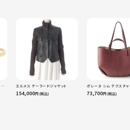
 OF
エルメス テーラードジャケット
ポレーヌ シム テクスチ
WG
レザー トートバッグ ダー
154,000
73,700
円 (税込)
円 (税込)
ラー
レギュラー