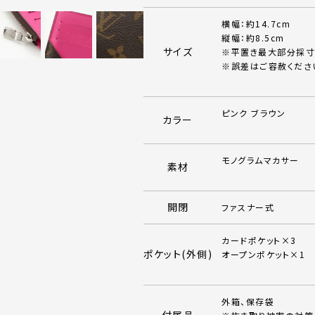
横幅：約14.7cm
縦幅：約8.5cm
サイズ
※平置き最大部分採寸
※誤差はご容赦くださ
ピンク ブラウン
カラー
モノグラムマカサー
素材
開閉
ファスナー式
カードポケット×3
ポケット(外側)
オープンポケット×1
外箱、保存袋