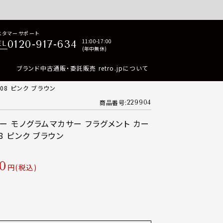
p商品はすべて正規品保証・返品可能（返品NG記載品を除く）
スタマーサポート
11:00-17:00
0120-917-634
EL
(年中無休)
ブランド中古通販・委託販売 retro.jpについて
08 ピンク ブラウン
商品番号
229904
ー モノグラムマカサー フラグメント カー
8 ピンク ブラウン
0
税込