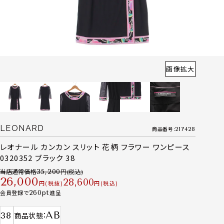
画像拡大
LEONARD
商品番号
217428
レオナール カンカン スリット 花柄 フラワー ワンピース
0320352 ブラック 38
当店通常価格
35,200
26,000
28,600
税抜
税込
会員登録で
260
進呈
AB
38
商品状態