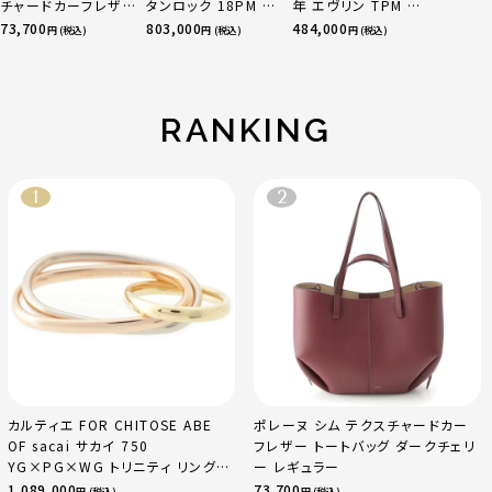
チャードカーフレザ
タンロック 18PM ト
年 エヴリン TPM 16
ー トートバッグ ダー
リヨン ハンドバッグ
アマゾン トリヨンク
73,700
803,000
484,000
円 (税込)
円 (税込)
円 (税込)
クチェリー レギュラ
ゴールド金具 エトゥ
レマンス ベージュマ
ー
ープ
ルファ
RANKING
カルティエ FOR CHITOSE ABE
ポレーヌ シム テクスチャードカー
OF sacai サカイ 750
フレザー トートバッグ ダークチェリ
YG×PG×WG トリニティ リング
ー レギュラー
指輪 マルチカラー 50 51 52
1,089,000
73,700
円 (税込)
円 (税込)