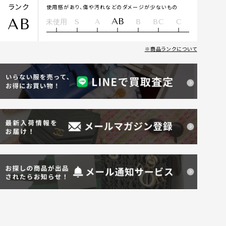
ランク
使用感があり、傷や汚れなどのダメージが少ないもの
AB
AB
未使用
S
A
B
BC
C
商品ランクについて