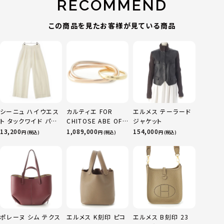
RECOMMEND
この商品を見たお客様が見ている商品
シーニュ ハイウエス
カルティエ FOR
エルメス テーラード
ト タックワイド パン
CHITOSE ABE OF
ジャケット
ツ ボトムス オフホワ
sacai サカイ 750
13,200
1,089,000
154,000
円 (税込)
円 (税込)
円 (税込)
イト 0
YG×PG×WG トリ
ニティ リング 指輪 マ
ルチカラー 50 51
52 24.9g
ポレーヌ シム テクス
エルメス K刻印 ピコ
エルメス B刻印 23