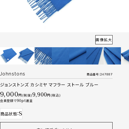
画像拡大
Johnstons
商品番号
247887
ジョンストンズ カシミヤ マフラー ストール ブルー
9,000
9,900
税抜
税込
会員登録で
90
進呈
S
商品状態