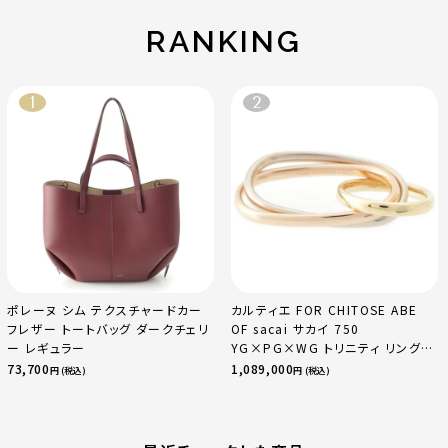
ー
RANKING
ポレーヌ シム テクスチャードカー
カルティエ FOR CHITOSE ABE
フレザー トートバッグ ダークチェリ
OF sacai サカイ 750
ー レギュラー
YG×PG×WG トリニティ リング
指輪 マルチカラー 50 51 52
73,700
1,089,000
円 (税込)
円 (税込)
24.9g