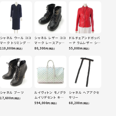
シャネル ウール ココ
シャネル レザー ココ
ドルチェアンドガッバ
マーク トリミング ス
マーク レースアップ
ーナ ラムレザー シン
カートセットアップ
マウンテン ショート
グル ライダースジャ
110,000
80,300
55,000
円 (税込)
円 (税込)
円 (税込)
P52350 ネイビー
ブーツ シューズ
ケット アウター
36
G36424 ブラック
F9182L レッド シル
37.5
バー金具 40
シャネル ブーツ
ルイヴィトン モノグラ
シャネル ヘアアクセ
ムイリデセント キー
サリー
17,600
円 (税込)
ポルバンドリエール
594,000
68,200
円 (税込)
円 (税込)
45 ボストンバッグ
M13915 マルチカラ