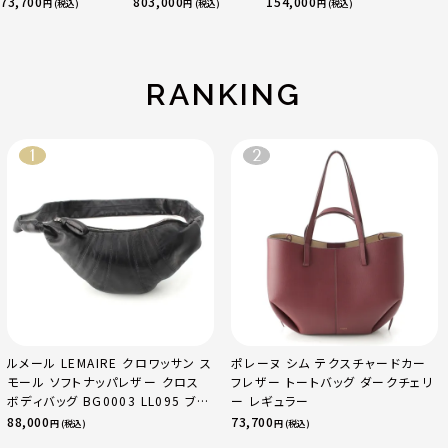
73,700
803,000
154,000
円 (税込)
円 (税込)
円 (税込)
クチェリー レギュラ
ゴールド金具 エトゥ
ー
ープ
RANKING
ルメール LEMAIRE クロワッサン ス
ポレーヌ シム テクスチャードカー
モール ソフトナッパレザー クロス
フレザー トートバッグ ダークチェリ
ボディバッグ BG0003 LL095 ブラ
ー レギュラー
ック
88,000
73,700
円 (税込)
円 (税込)