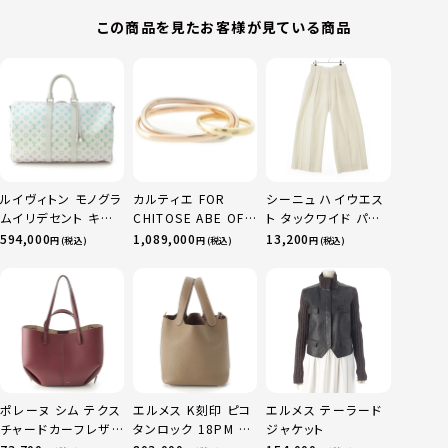
この商品を見たお客様が見ている商品
ルイヴィトン モノグラ
カルティエ FOR
シーニュ ハイウエス
ムイリデセント キー
CHITOSE ABE OF
ト タックワイド パン
ポルバンドリエール
sacai サカイ 750
ツ ボトムス オフホワ
594,000
1,089,000
13,200
円 (税込)
円 (税込)
円 (税込)
45 ボストンバッグ
YG×PG×WG トリ
イト 0
M13915 マルチカラ
ニティ リング 指輪 マ
ー
ルチカラー 50 51
52 24.9g
ポレーヌ シム テクス
エルメス K刻印 ピコ
エルメス テーラード
チャードカーフレザ
タンロック 18PM ト
ジャケット
ー トートバッグ ダー
リヨン ハンドバッグ