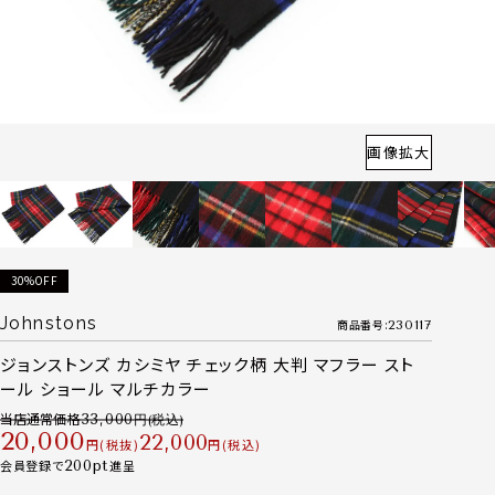
画像拡大
30%OFF
Johnstons
商品番号
230117
ジョンストンズ カシミヤ チェック柄 大判 マフラー スト
ール ショール マルチカラー
当店通常価格
33,000
20,000
22,000
税抜
税込
会員登録で
200
進呈