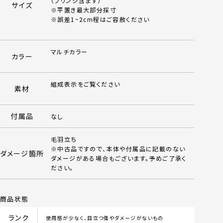
（フリンジ含まず）
サイズ
※平置き最大部分採寸
※誤差1~2cm程はご容赦ください
マルチカラー
カラー
組成表示をご覧ください
素材
付属品
なし
毛羽立ち
※中古品ですので、本体や付属品に記載のない
ダメージ箇所
ダメージがある場合もございます。予めご了承く
ださい。
商品状態
ランク
使用感が少なく、目立つ傷やダメージがないもの