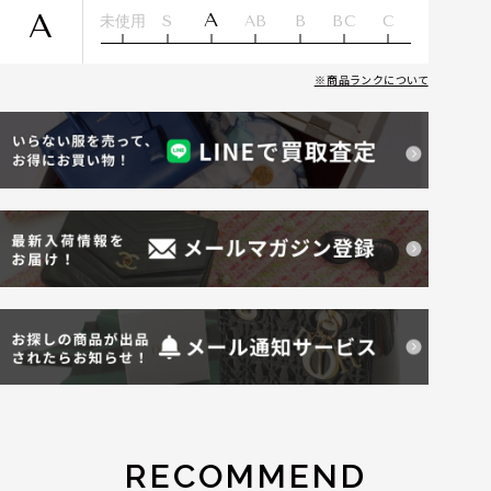
A
A
未使用
S
AB
B
BC
C
商品ランクについて
RECOMMEND