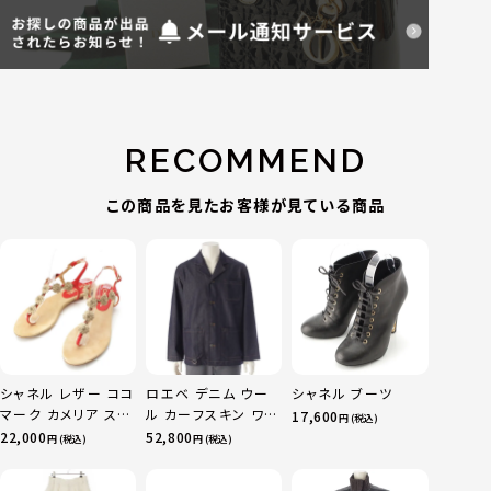
RECOMMEND
この商品を見たお客様が見ている商品
シャネル レザー ココ
ロエベ デニム ウー
シャネル ブーツ
マーク カメリア スエ
ル カーフスキン ワー
17,600
円 (税込)
ード サンダル ベージ
ク アナグラムレザー
22,000
52,800
円 (税込)
円 (税込)
ュ レッド 36C
パッチ テーラードジ
ャケット ライトアウタ