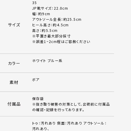
35
JP靴サイズ：22.0cm
幅：約9cm
アウトソール全長：約25.5cm
サイズ
ヒール高さ：約4.5cm
高さ：約5.5cm
※平置き最大部分採寸
※誤差1~2cm程はご容赦ください
ホワイト ブルー系
カラー
ボア
素材
保存袋
付属品
※抜き取り被害の対策として、出荷前に付属品
の確認・記録を行っております。
トゥ：汚れあり 側面：汚れあり アウトソール：
汚れあり、