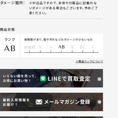
ダメージ箇所：
※中古品ですので、本体や付属品に記載のな
いダメージがある場合もございます。予めご了
承ください。
商品状態
ランク
使用感があり、傷や汚れなどのダメージが少ないもの
AB
AB
未使用
S
A
B
BC
C
商品ランクについて