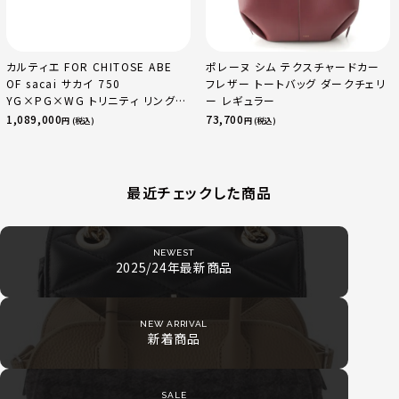
カルティエ FOR CHITOSE ABE
ポレーヌ シム テクスチャードカー
OF sacai サカイ 750
フレザー トートバッグ ダークチェリ
YG×PG×WG トリニティ リング
ー レギュラー
指輪 マルチカラー 50 51 52
1,089,000
73,700
円 (税込)
円 (税込)
24.9g
最近チェックした商品
NEWEST
2025/24年最新商品
NEW ARRIVAL
新着商品
SALE