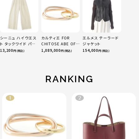
ー H526Y50X07 イ
ンディゴ ネイビー
44
シーニュ ハイウエス
カルティエ FOR
エルメス テーラード
ト タックワイド パン
CHITOSE ABE OF
ジャケット
ツ ボトムス オフホワ
sacai サカイ 750
13,200
1,089,000
154,000
円 (税込)
円 (税込)
円 (税込)
イト 0
YG×PG×WG トリ
ニティ リング 指輪 マ
ルチカラー 50 51
52 24.9g
RANKING