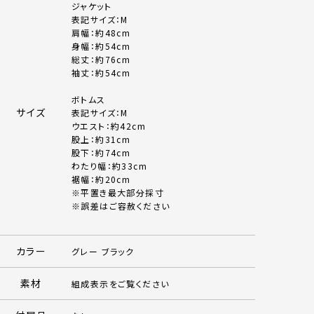
ジャケット
表記サイズ：M
肩幅：約48cm
身幅：約54cm
総丈：約76cm
袖丈：約54cm
ボトムス
サイズ
表記サイズ：M
ウエスト：約42cm
股上：約31cm
股下：約74cm
わたり幅：約33cm
裾幅：約20cm
※平置き最大部分採寸
※誤差はご容赦ください
カラー
グレー ブラック
素材
組成表示をご覧ください