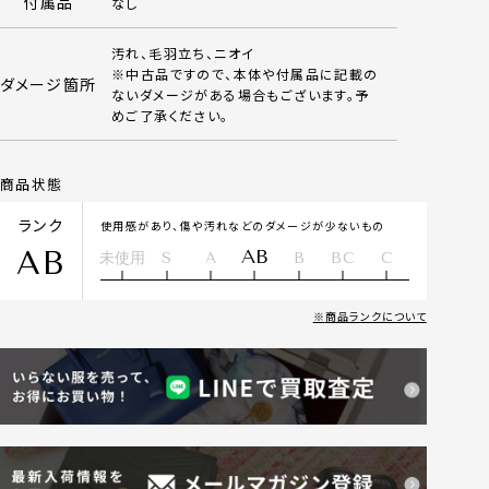
付属品
なし
汚れ、毛羽立ち、ニオイ
※中古品ですので、本体や付属品に記載の
ダメージ箇所
ないダメージがある場合もございます。予
めご了承ください。
商品状態
ランク
使用感があり、傷や汚れなどのダメージが少ないもの
AB
AB
未使用
S
A
B
BC
C
商品ランクについて