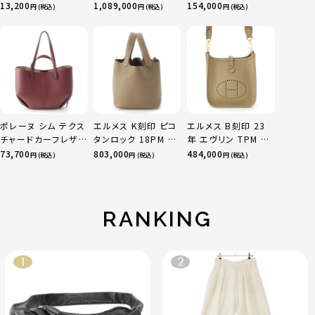
ツ ボトムス オフホワ
sacai サカイ 750
13,200
1,089,000
154,000
円 (税込)
円 (税込)
円 (税込)
イト 0
YG×PG×WG トリ
ニティ リング 指輪 マ
ルチカラー 50 51
52 24.9g
ポレーヌ シム テクス
エルメス K刻印 ピコ
エルメス B刻印 23
チャードカーフレザ
タンロック 18PM ト
年 エヴリン TPM 16
ー トートバッグ ダー
リヨン ハンドバッグ
アマゾン トリヨンク
73,700
803,000
484,000
円 (税込)
円 (税込)
円 (税込)
クチェリー レギュラ
ゴールド金具 エトゥ
レマンス ベージュマ
ー
ープ
ルファ
RANKING