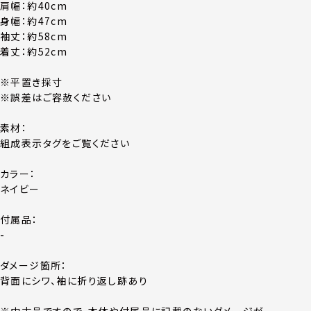
肩幅：約40cm
身幅：約47cm
袖丈：約58cm
着丈：約52cm
※平置き採寸
※誤差はご容赦ください
素材：
組成表示タグをご覧ください
カラー：
ネイビー
付属品：
-
ダメージ箇所：
背面にシワ、袖に折り返し跡あり