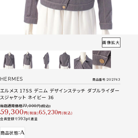
画像拡大
HERMES
商品番号
202743
エルメス 17SS デニム デザインステッチ ダブルライダー
スジャケット ネイビー 36
当店通常価格
77,000
59,300
65,230
税抜
税込
会員登録で
593
進呈
A
商品状態