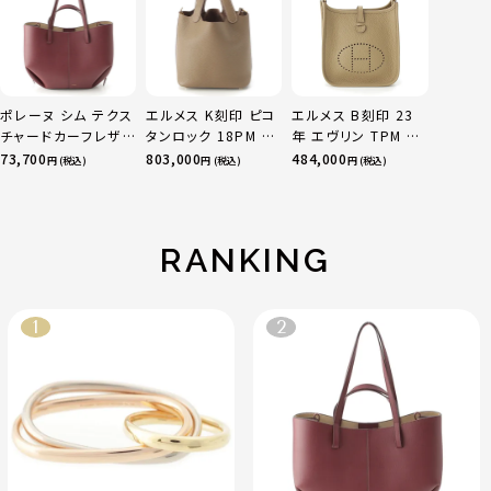
52 24.9g
ポレーヌ シム テクス
エルメス K刻印 ピコ
エルメス B刻印 23
チャードカーフレザ
タンロック 18PM ト
年 エヴリン TPM 16
ー トートバッグ ダー
リヨン ハンドバッグ
アマゾン トリヨンク
73,700
803,000
484,000
円 (税込)
円 (税込)
円 (税込)
クチェリー レギュラ
ゴールド金具 エトゥ
レマンス ベージュマ
ー
ープ
ルファ
RANKING