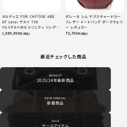
カルティエ FOR CHITOSE ABE
ポレーヌ シム テクスチャードカー
OF sacai サカイ 750
フレザー トートバッグ ダークチェリ
YG×PG×WG トリニティ リング
ー レギュラー
指輪 マルチカラー 50 51 52
1,089,000
73,700
円 (税込)
円 (税込)
24.9g
最近チェックした商品
NEWEST
2025/24年最新商品
NEW ARRIVAL
新着商品
SALE
セールアイテム