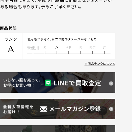
※中古品ですので、本体や付属品に記載のないダメージが
ある場合もあります。予めご了承ください。
商品状態
ランク
使用感が少なく、目立つ傷やダメージがないもの
A
A
未使用
S
AB
B
BC
C
商品ランクについて