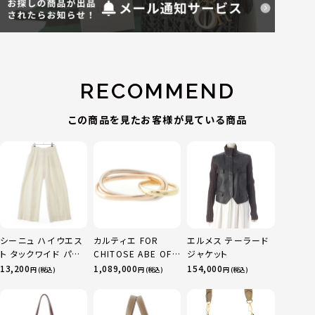
RECOMMEND
この商品を見たお客様が見ている商品
シーニュ ハイウエス
カルティエ FOR
エルメス テーラード
ト タックワイド パン
CHITOSE ABE OF
ジャケット
ツ ボトムス オフホワ
sacai サカイ 750
13,200
1,089,000
154,000
円 (税込)
円 (税込)
円 (税込)
イト 0
YG×PG×WG トリ
ニティ リング 指輪 マ
ルチカラー 50 51