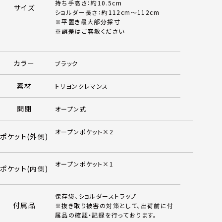
持ち手高さ：約10.5cm
サイズ
ショルダー長さ：約112cm～112cm
※平置き最大部分採寸
※誤差はご容赦ください
カラー
ブラック
素材
トリヨンクレマンス
開閉
オープン式
オープンポケット×2
ポケット(外側)
オープンポケット×1
ポケット(内側)
保存袋、ショルダーストラップ
付属品
※抜き取り被害の対策として、出荷前に付
属品の確認・記録を行っております。