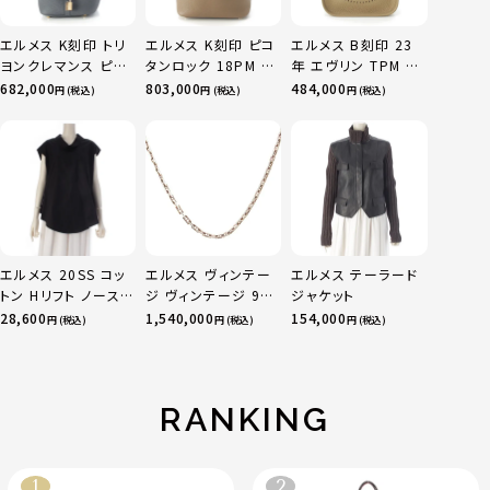
エルメス K刻印 トリ
エルメス K刻印 ピコ
エルメス B刻印 23
ヨンクレマンス ピコ
タンロック 18PM ト
年 エヴリン TPM 16
タンロックPM ハンド
リヨン ハンドバッグ
アマゾン トリヨンク
682,000
803,000
484,000
円 (税込)
円 (税込)
円 (税込)
バッグ グリミスティ
ゴールド金具 エトゥ
レマンス ベージュマ
ゴールド金具
ープ
ルファ
エルメス 20SS コッ
エルメス ヴィンテー
エルメス テーラード
トン Hリフト ノースリ
ジ ヴィンテージ 925
ジャケット
ーブ ブラウス トップ
ヘラクレスPM Hモチ
28,600
1,540,000
154,000
円 (税込)
円 (税込)
円 (税込)
ス ブラック 36
ーフ チェーン ネック
レス アクセサリー シ
ルバー 42 9.5g
RANKING