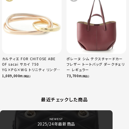
カルティエ FOR CHITOSE ABE
ポレーヌ シム テクスチャードカー
OF sacai サカイ 750
フレザー トートバッグ ダークチェリ
YG×PG×WG トリニティ リング
ー レギュラー
指輪 マルチカラー 50 51 52
1,089,000
73,700
円 (税込)
円 (税込)
24.9g
最近チェックした商品
NEWEST
2025/24年最新商品