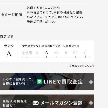
外側 : 型崩れ、コバ劣化
※中古品ですので、本体や付属品に記載
ダメージ箇所
のないダメージがある場合もございます。
予めご了承ください。
商品状態
ランク
使用感が少なく、目立つ傷やダメージがないもの
A
A
未使用
S
AB
B
BC
C
商品ランクについて