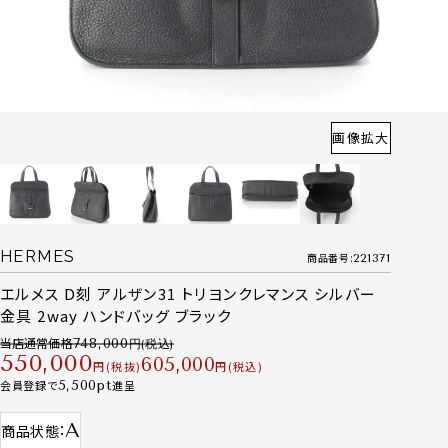
画像拡大
HERMES
商品番号
221371
エルメス D刻 アルザン31 トリヨンクレマンス シルバー
金具 2way ハンドバッグ ブラック
当店通常価格
748,000
550,000
605,000
税抜
税込
会員登録で
5,500
進呈
A
商品状態