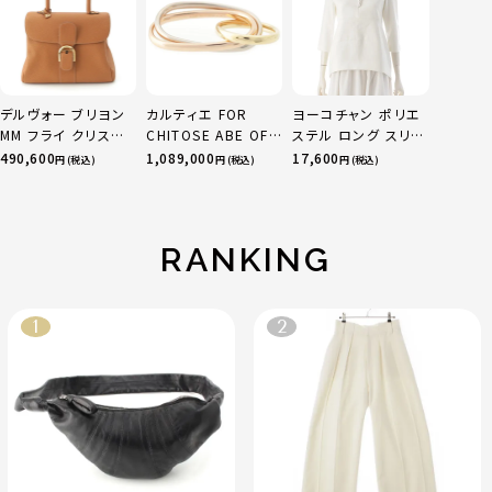
デルヴォー ブリヨン
カルティエ FOR
ヨーコチャン ポリエ
MM フライ クリスピ
CHITOSE ABE OF
ステル ロング スリー
ーカーフ 2WAY ショ
sacai サカイ 750
ブ パール ブラウス
490,600
1,089,000
17,600
円 (税込)
円 (税込)
円 (税込)
ルダー ハンドバッグ
YG×PG×WG トリ
ブラウス YCB-923-
ベジタル
ニティ リング 指輪 マ
355 ホワイト 38
ルチカラー 50 51
52 24.9g
RANKING