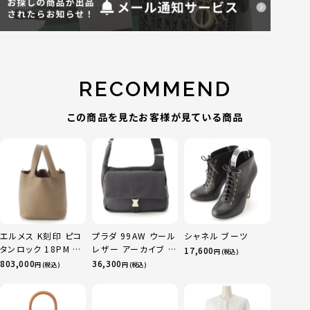
RECOMMEND
この商品を見たお客様が見ている商品
エルメス K刻印 ピコ
プラダ 99AW ウール
シャネル ブーツ
タンロック 18PM ト
レザー アーカイブ ワ
17,600
円 (税込)
リヨン ハンドバッグ
ン ショルダーバッグ
803,000
36,300
円 (税込)
円 (税込)
ゴールド金具 エトゥ
グレー ブラック
ープ