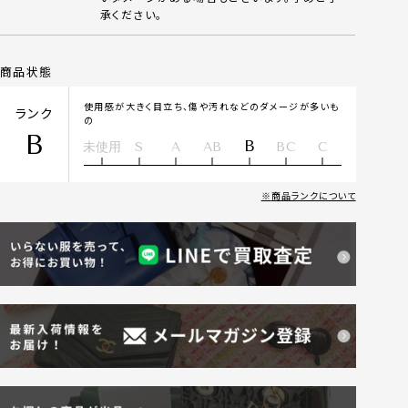
承ください。
商品状態
使用感が大きく目立ち、傷や汚れなどのダメージが多いも
ランク
の
B
B
未使用
S
A
AB
BC
C
商品ランクについて