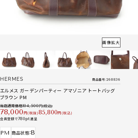
画像拡大
HERMES
商品番号
268836
エルメス ガーデンパーティー アマゾニア トートバッグ
ブラウン PM
当店通常価格
104,500
78,000
85,800
税抜
税込
会員登録で
780
進呈
B
PM
商品状態