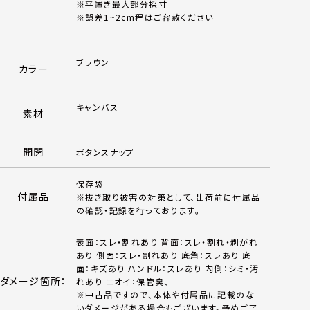
※平置き最大部分採寸
※誤差1~2cm程はご容赦ください
ブラウン
カラー
キャンバス
素材
開閉
ボタンスナップ
保存袋
付属品
※抜き取り被害の対策として、出荷前に付属品
の確認・記録を行っております。
表面：スレ・割れあり 背面：スレ・割れ・剥がれ
あり 側面：スレ・割れあり 底角：スレあり 底
面：キズあり ハンドル：スレあり 内側：シミ・汚
ダメージ箇所：
れあり ニオイ：保管臭、
※中古品ですので、本体や付属品に記載のな
いダメージがある場合もございます。予めご了