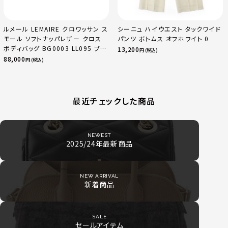
ルメール LEMAIRE クロワッサン ス
シーニュ ハイウエスト タックワイド
モール ソフトナッパレザー クロス
パンツ ボトムス オフホワイト 0
ボディバッグ BG0003 LL095 ブラ
13,200
円 (税込)
ック
88,000
円 (税込)
最近チェックした商品
NEWEST
2025/24年最新商品
NEW ARRIVAL
新着商品
SALE
セールアイテム