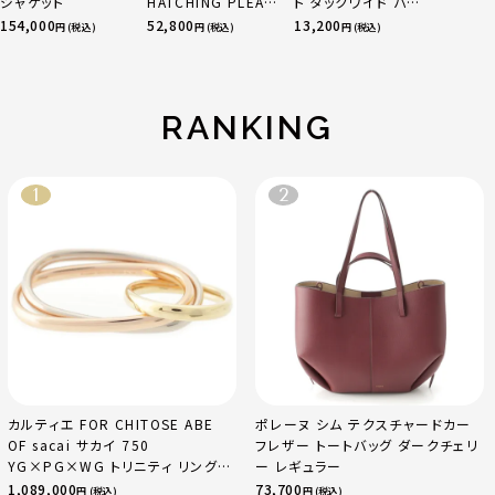
ジャケット
HATCHING PLEATS
ト タックワイド パン
プリーツ ロング ジャ
ツ ボトムス オフホワ
154,000
52,800
13,200
円 (税込)
円 (税込)
円 (税込)
ケット アウター コー
イト 0
ト IM53FA132 ダー
クブラウン 2
RANKING
カルティエ FOR CHITOSE ABE
ポレーヌ シム テクスチャードカー
OF sacai サカイ 750
フレザー トートバッグ ダークチェリ
YG×PG×WG トリニティ リング
ー レギュラー
指輪 マルチカラー 50 51 52
1,089,000
73,700
円 (税込)
円 (税込)