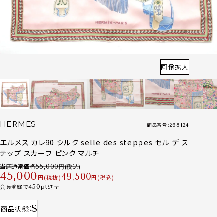
画像拡大
HERMES
商品番号
268124
エルメス カレ90 シルク selle des steppes セル デ ス
テップ スカーフ ピンク マルチ
当店通常価格
55,000
45,000
49,500
税抜
税込
会員登録で
450
進呈
S
商品状態