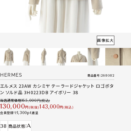
画像拡大
HERMES
商品番号
268082
エルメス 23AW カシミヤ テーラードジャケット ロゴボタ
ン ソルド品 3H0223DB アイボリー 38
当店通常価格
165,000
130,000
143,000
税抜
税込
会員登録で
1,300
進呈
A
38
商品状態