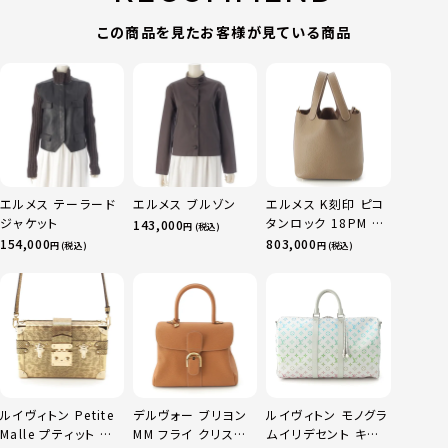
この商品を見たお客様が見ている商品
エルメス テーラード
エルメス ブルゾン
エルメス K刻印 ピコ
ジャケット
タンロック 18PM ト
143,000
円 (税込)
リヨン ハンドバッグ
154,000
803,000
円 (税込)
円 (税込)
ゴールド金具 エトゥ
ープ
ルイヴィトン Petite
デルヴォー ブリヨン
ルイヴィトン モノグラ
Malle プティット マ
MM フライ クリスピ
ムイリデセント キー