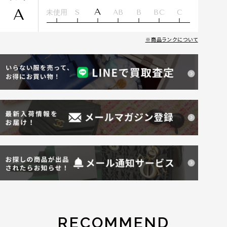
A
A
未使用
S
AB
B
BC
C
商品ランクについて
RECOMMEND