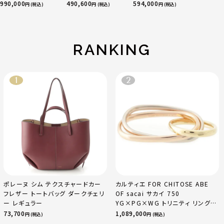
ル リザード ショルダ
ーカーフ 2WAY ショ
ポルバンドリエール
990,000
490,600
594,000
円 (税込)
円 (税込)
円 (税込)
ーバッグ M21446 ゴ
ルダー ハンドバッグ
45 ボストンバッグ
ールド
ベジタル
M13915 マルチカラ
ー
RANKING
ポレーヌ シム テクスチャードカー
カルティエ FOR CHITOSE ABE
フレザー トートバッグ ダークチェリ
OF sacai サカイ 750
ー レギュラー
YG×PG×WG トリニティ リング
指輪 マルチカラー 50 51 52
73,700
1,089,000
円 (税込)
円 (税込)
24.9g