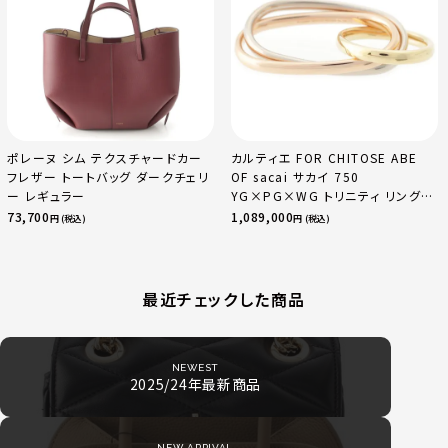
ポレーヌ シム テクスチャードカー
カルティエ FOR CHITOSE ABE
フレザー トートバッグ ダークチェリ
OF sacai サカイ 750
ー レギュラー
YG×PG×WG トリニティ リング
指輪 マルチカラー 50 51 52
73,700
1,089,000
円 (税込)
円 (税込)
24.9g
最近チェックした商品
NEWEST
2025/24年最新商品
NEW ARRIVAL