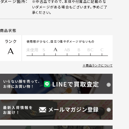
ダメージ箇所：
※中古品ですので、本体や付属品に記載のな
いダメージがある場合もございます。予めご了
承ください。
商品状態
ランク
使用感が少なく、目立つ傷やダメージがないもの
A
A
未使用
S
AB
B
BC
C
商品ランクについて