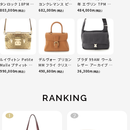
タンロック 18PM ト
ヨンクレマンス ピコ
年 エヴリン TPM 16
リヨン ハンドバッグ
タンロックPM ハンド
アマゾン トリヨンク
803,000
682,000
484,000
円 (税込)
円 (税込)
円 (税込)
ゴールド金具 エトゥ
バッグ グリミスティ
レマンス ベージュマ
ープ
ゴールド金具
ルファ
ルイヴィトン Petite
デルヴォー ブリヨン
プラダ 99AW ウール
Malle プティット マ
MM フライ クリスピ
レザー アーカイブ ワ
ル リザード ショルダ
ーカーフ 2WAY ショ
ン ショルダーバッグ
990,000
490,600
36,300
円 (税込)
円 (税込)
円 (税込)
ーバッグ M21446 ゴ
ルダー ハンドバッグ
グレー ブラック
ールド
ベジタル
RANKING