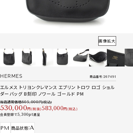
画像拡大
HERMES
商品番号
267491
エルメス トリヨンクレマンス エブリン トロワ ロゴ ショル
ダーバッグ B刻印 ノワール ゴールド PM
当店通常価格
605,000
530,000
583,000
税抜
税込
会員登録で
5,300
進呈
A
PM
商品状態