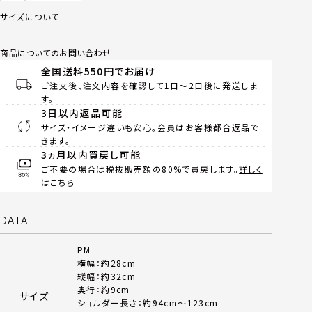
サイズについて
商品についてのお問い合わせ
全国送料550円でお届け
ご注文後、注文内容を確認して1日～2日後に発送しま
す。
3日以内返品可能
サイズ・イメージ違いも安心。会員はお客様都合返品で
きます。
3ヵ月以内買戻し可能
ご不要の場合は税抜販売額の80%で買戻します。
詳しく
はこちら
DATA
PM
横幅：約28cm
縦幅：約32cm
奥行：約9cm
サイズ
ショルダー長さ：約94cm～123cm