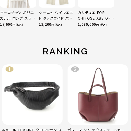
ヨーコチャン ポリエ
シーニュ ハイウエス
カルティエ FOR
ステル ロング スリー
ト タックワイド パン
CHITOSE ABE OF
ブ パール ブラウス
ツ ボトムス オフホワ
sacai サカイ 750
17,600
13,200
1,089,000
円 (税込)
円 (税込)
円 (税込)
ブラウス YCB-923-
イト 0
YG×PG×WG トリ
355 ホワイト 38
ニティ リング 指輪 マ
ルチカラー 50 51
52 24.9g
RANKING
ルメール LEMAIRE クロワッサン ス
ポレーヌ シム テクスチャードカー