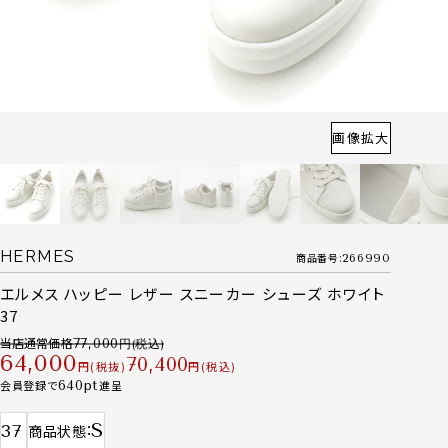
画像拡大
HERMES
商品番号
266990
エルメス ハッピー レザー スニーカー シューズ ホワイト
37
当店通常価格
77,000
64,000
70,400
税抜
税込
会員登録で
640
進呈
S
37
商品状態