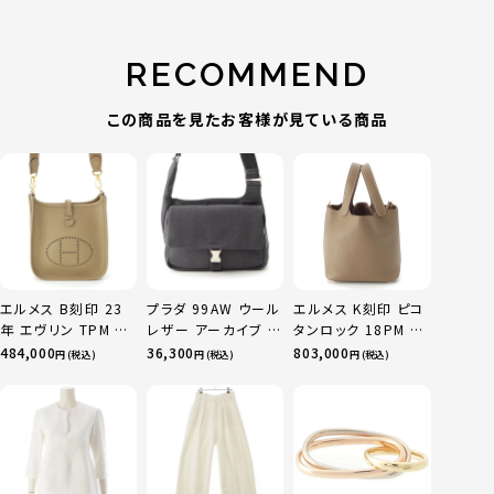
RECOMMEND
この商品を見たお客様が見ている商品
エルメス B刻印 23
プラダ 99AW ウール
エルメス K刻印 ピコ
年 エヴリン TPM 16
レザー アーカイブ ワ
タンロック 18PM ト
アマゾン トリヨンク
ン ショルダーバッグ
リヨン ハンドバッグ
484,000
36,300
803,000
円 (税込)
円 (税込)
円 (税込)
レマンス ベージュマ
グレー ブラック
ゴールド金具 エトゥ
ルファ
ープ