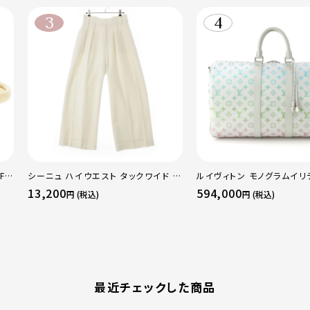
F
シーニュ ハイウエスト タックワイド パ
ルイヴィトン モノグラムイリ
 ト
ンツ ボトムス オフホワイト 0
ーポルバンドリエール45 ボ
13,200
594,000
円 (税込)
円 (税込)
50
グ M13915 マルチカラー
最近チェックした商品