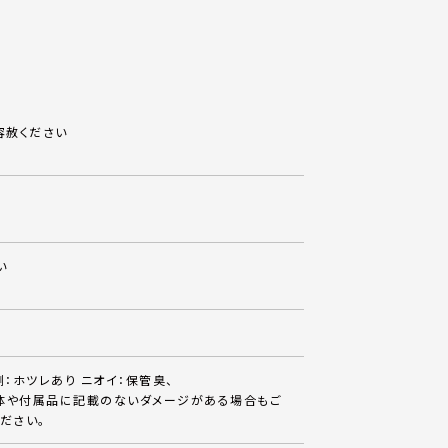
容赦ください
い
側：ホツレあり ニオイ：保管臭、
体や付属品に記載のないダメージがある場合もご
ださい。