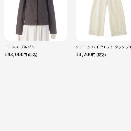
エルメス ブルゾン
シーニュ ハイウエスト タックワ
パンツ ボトムス オフホワイト 0
143,000
13,200
円 (税込)
円 (税込)