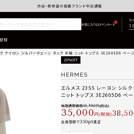
渋谷・表参道の高級ブランド中古通販サイトretro.j
カ
0
T
登録
ク ナイロン シルバーチェーン ネック 半袖 ニット トップス 3E2605D6 ベージ
20%OFF
HERMES
エルメス 23SS レーヨン シル
ニット トップス 3E2605D6 ベー
当店通常価格
51,700
35,000
38,50
税抜
350
会員登録で
進呈