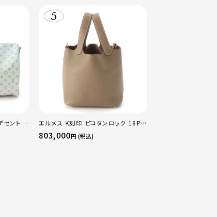
デセント キ
エルメス K刻印 ピコタンロック 18PM
ストンバッ
トリヨン ハンドバッグ ゴールド金具 エ
803,000
円 (税込)
トゥープ