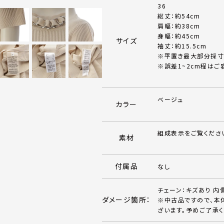
36
総丈：約54cm
肩幅：約38cm
身幅：約45cm
サイズ
袖丈：約15.5cm
※平置き最大部分採寸
※誤差1~2cm程はご
ベージュ
カラー
組成表示をご覧くださ
素材
付属品
なし
チェーン：キズあり 内
ダメージ箇所：
※中古品ですので、本
ざいます。予めご了承く