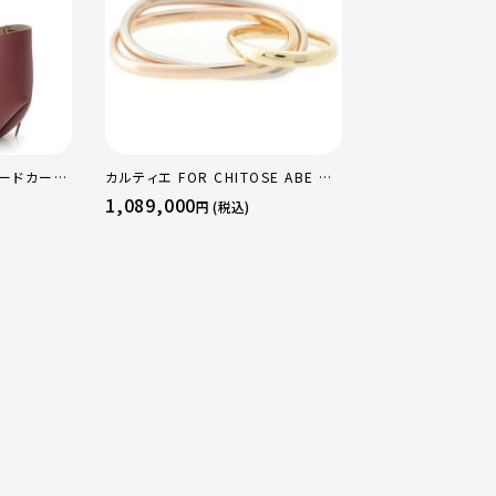
ャードカーフ
カルティエ FOR CHITOSE ABE OF
エルメス K刻印 
クチェリー
sacai サカイ 750 YG×PG×WG
18PM トリヨン 
1,089,000
803,000
円 (税込)
円 (税込
トリニティ リング 指輪 マルチカラー
ド金具 エトゥープ
50 51 52 24.9g