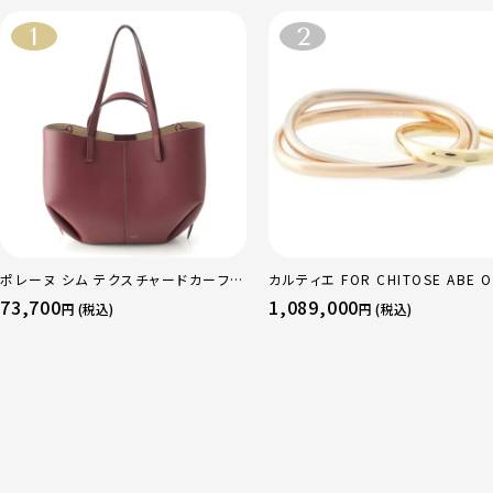
ポレーヌ シム テクスチャードカーフレ
カルティエ FOR CHITOSE ABE O
ザー トートバッグ ダークチェリー レギ
sacai サカイ 750 YG×PG×WG
73,700
1,089,000
円 (税込)
円 (税込)
ュラー
リニティ リング 指輪 マルチカラー 
51 52 24.9g