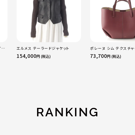
イド
エルメス テーラードジャケット
ポレーヌ シム テクスチ
レザー トートバッグ ダー
154,000
73,700
円 (税込)
円 (税込)
レギュラー
RANKING