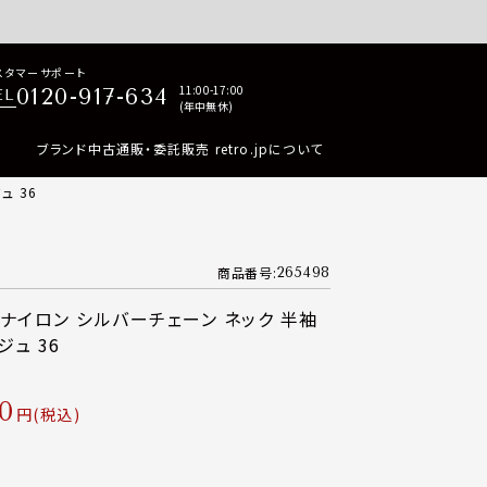
p商品はすべて正規品保証・返品可能（返品NG記載品を除く）
スタマーサポート
11:00-17:00
0120-917-634
EL
(年中無休)
ブランド中古通販・委託販売 retro.jpについて
ュ 36
商品番号
265498
ク ナイロン シルバーチェーン ネック 半袖
ジュ 36
0
税込