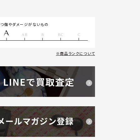
立つ傷やダメージがないもの
A
AB
B
BC
C
商品ランクについて