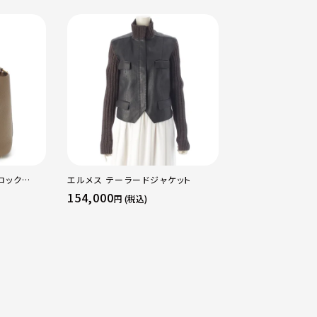
ロック
エルメス テーラードジャケット
エルメス B刻印 2
ッグ ゴール
16 アマゾン トリ
154,000
484,000
円 (税込)
円 (税込
ージュマルファ