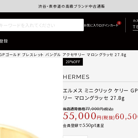
渋谷・表参道の高級ブランド中古通販サイトretro.j
カ
0
T
登録
GPゴールド ブレスレット バングル アクセサリー マロングラッセ 27.8g
20%OFF
HERMES
エルメス ミニクリック ケリー G
リー マロングラッセ 27.8g
当店通常価格
77,000
55,000
60,50
税抜
550
会員登録で
進呈