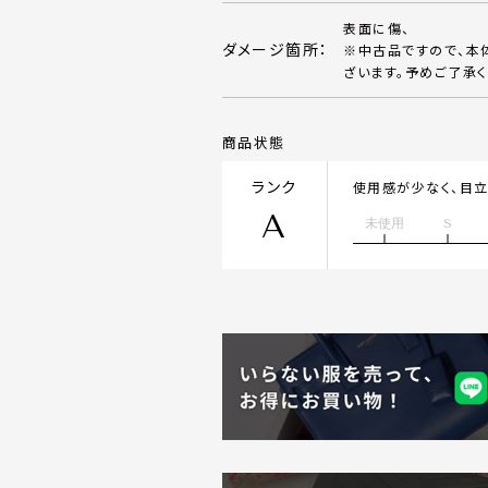
表面に傷、
ダメージ箇所：
※中古品ですので、本
ざいます。予めご了承く
商品状態
ランク
使用感が少なく、目
A
未使用
S