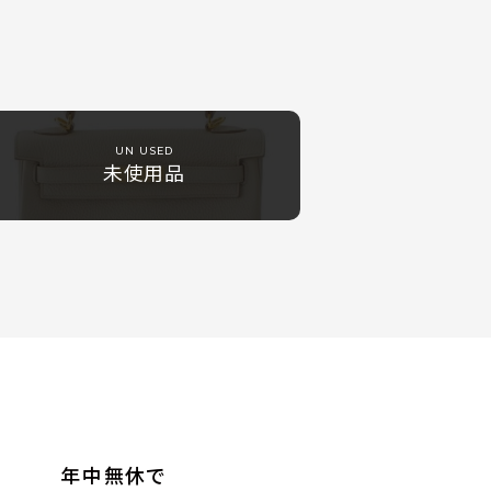
UN USED
未使用品
年中無休で