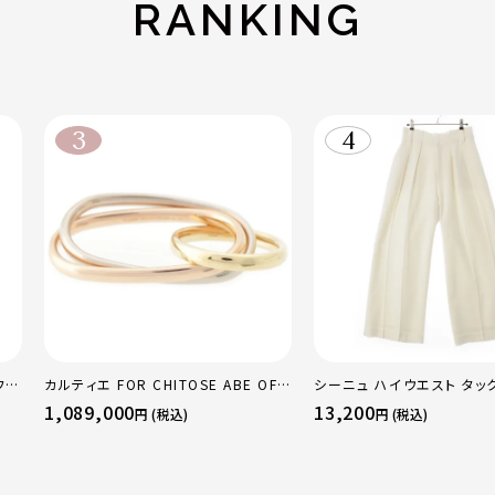
RANKING
フレ
カルティエ FOR CHITOSE ABE OF
シーニュ ハイウエスト タッ
レギ
sacai サカイ 750 YG×PG×WG ト
ンツ ボトムス オフホワイト 
1,089,000
13,200
円 (税込)
円 (税込)
リニティ リング 指輪 マルチカラー 50
51 52 24.9g