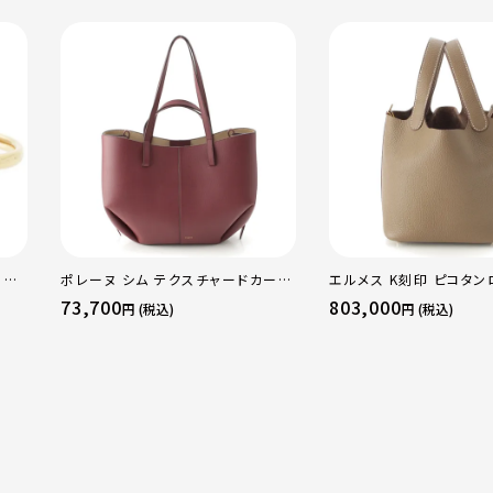
 OF
ポレーヌ シム テクスチャードカーフ
エルメス K刻印 ピコタン
WG
レザー トートバッグ ダークチェリー
18PM トリヨン ハンドバ
73,700
803,000
円 (税込)
円 (税込)
ラー
レギュラー
ド金具 エトゥープ