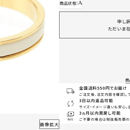
A
商品状態
申し
ただいま在
商
全国送料550円でお届け
ご注文後、注文内容を確認して
3日以内返品可能
サイズ・イメージ違いも安心。
3ヵ月以内買戻し可能
ご不要の場合は税抜販売額の8
画像拡大