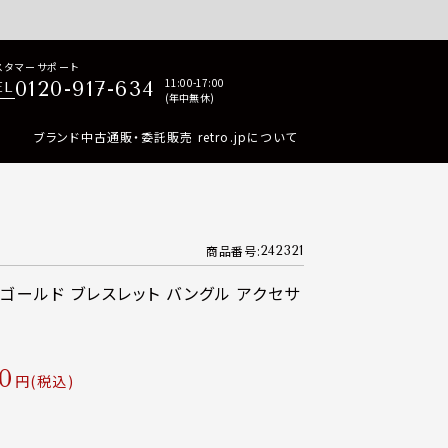
p商品はすべて正規品保証・返品可能（返品NG記載品を除く）
スタマーサポート
11:00-17:00
0120-917-634
EL
(年中無休)
ブランド中古通販・委託販売 retro.jpについて
商品番号
242321
Pゴールド ブレスレット バングル アクセサ
0
税込