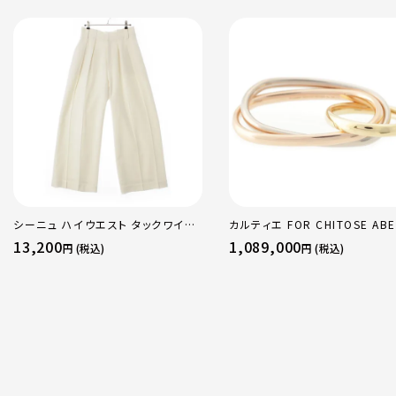
シーニュ ハイウエスト タックワイド
カルティエ FOR CHITOSE ABE
パンツ ボトムス オフホワイト 0
sacai サカイ 750 YG×PG×
13,200
1,089,000
円 (税込)
円 (税込)
トリニティ リング 指輪 マルチカ
50 51 52 24.9g