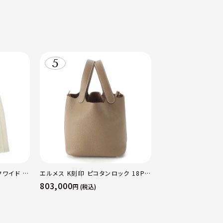
クワイド パ
エルメス K刻印 ピコタンロック 18PM
0
トリヨン ハンドバッグ ゴールド金具 エ
803,000
円 (税込)
トゥープ