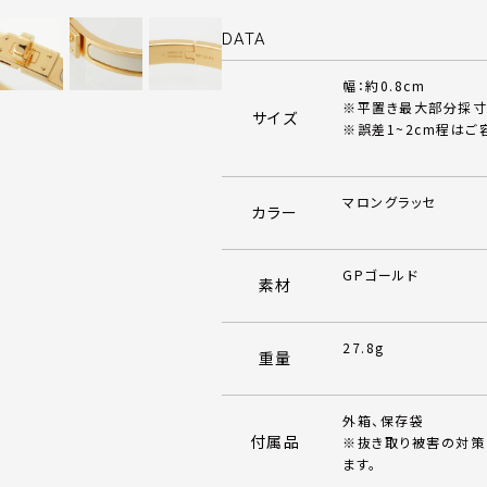
DATA
幅：約0.8cm
※平置き最大部分採寸
サイズ
※誤差1~2cm程はご
マロングラッセ
カラー
GPゴールド
素材
27.8g
重量
外箱、保存袋
付属品
※抜き取り被害の対策
ます。