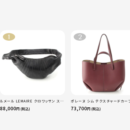
ルメール LEMAIRE クロワッサン スモ
ポレーヌ シム テクスチャードカー
ール ソフトナッパレザー クロス ボディ
ザー トートバッグ ダークチェリー 
88,000
73,700
円 (税込)
円 (税込)
バッグ BG0003 LL095 ブラック
ュラー