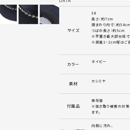
DATA
58
高さ：約7cm
頭まわり内寸：約54c
サイズ
つばの長さ：約5cm
※平置き最大部分採寸
※誤差1~2cm程はご
ネイビー
カラー
カシミヤ
素材
保存袋
付属品
※抜き取り被害の対策
ます。
内側に汚れ、