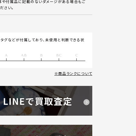
体や付属品に記載のないダメージがある場合もご
ださい。
スタグなどが付属しており、未使用と判断できる状
A
AB
B
BC
C
商品ランクについて