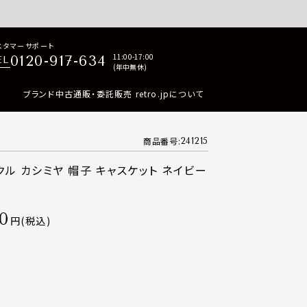
p商品はすべて正規品保証・返品可能（返品NG記載品を除く）
スタマーサポート
11:00-17:00
0120-917-634
EL
(年中無休)
ブランド中古通販・委託販売 retro.jpについて
商品番号
241215
クル カシミヤ 帽子 キャスケット ネイビー
0
税込