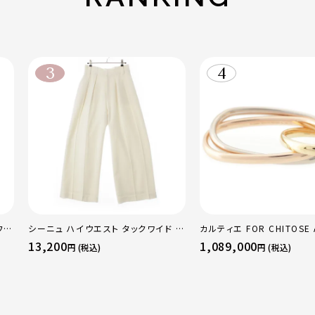
フレ
シーニュ ハイウエスト タックワイド パ
カルティエ FOR CHITOSE 
レギ
ンツ ボトムス オフホワイト 0
sacai サカイ 750 YG×P
13,200
1,089,000
円 (税込)
円 (税込)
リニティ リング 指輪 マルチ
51 52 24.9g