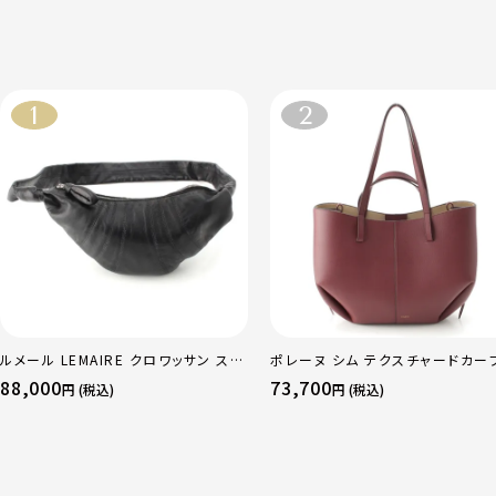
ルメール LEMAIRE クロワッサン スモ
ポレーヌ シム テクスチャードカー
ール ソフトナッパレザー クロス ボディ
ザー トートバッグ ダークチェリー 
88,000
73,700
円 (税込)
円 (税込)
バッグ BG0003 LL095 ブラック
ュラー