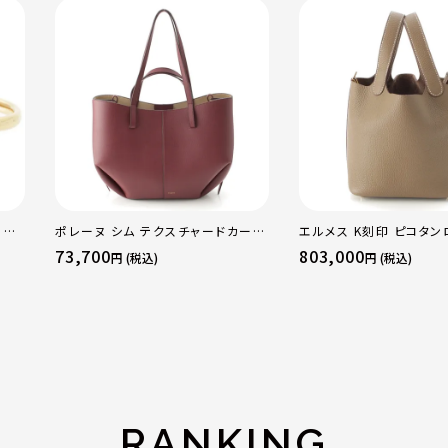
 OF
ポレーヌ シム テクスチャードカーフ
エルメス K刻印 ピコタン
WG
レザー トートバッグ ダークチェリー
18PM トリヨン ハンドバ
73,700
803,000
円 (税込)
円 (税込)
ラー
レギュラー
ド金具 エトゥープ
RANKING