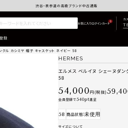
渋谷・表参道の高級ブランド中古通販サイトretro.j
カ
0
T
登録
クル カシミヤ 帽子 キャスケット ネイビー 58
HERMES
エルメス ベルイヌ シェーヌダン
58
54,000
59,40
税抜
540
会員登録で
進呈
58
未使用
商品状態
サイズについて