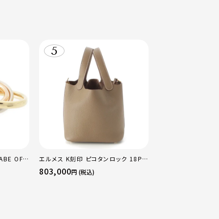
ABE OF
エルメス K刻印 ピコタンロック 18PM
G×WG ト
トリヨン ハンドバッグ ゴールド金具 エ
803,000
円 (税込)
カラー 50
トゥープ