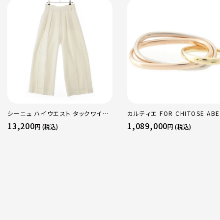
シーニュ ハイウエスト タックワイド
カルティエ FOR CHITOSE ABE
パンツ ボトムス オフホワイト 0
sacai サカイ 750 YG×PG×
13,200
1,089,000
円 (税込)
円 (税込)
トリニティ リング 指輪 マルチカ
50 51 52 24.9g