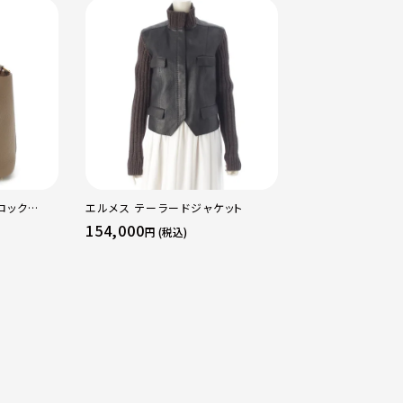
ロック
エルメス テーラードジャケット
エルメス B刻印 2
ッグ ゴール
16 アマゾン トリ
154,000
484,000
円 (税込)
円 (税込
ージュマルファ