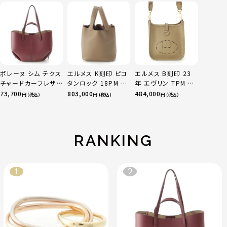
ニティ リング 指輪 マ
ルチカラー 50 51
52 24.9g
ポレーヌ シム テクス
エルメス K刻印 ピコ
エルメス B刻印 23
チャードカーフレザ
タンロック 18PM ト
年 エヴリン TPM 16
ー トートバッグ ダー
リヨン ハンドバッグ
アマゾン トリヨンク
73,700
803,000
484,000
円 (税込)
円 (税込)
円 (税込)
クチェリー レギュラ
ゴールド金具 エトゥ
レマンス ベージュマ
ー
ープ
ルファ
RANKING