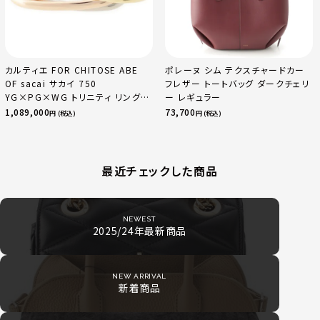
カルティエ FOR CHITOSE ABE
ポレーヌ シム テクスチャードカー
OF sacai サカイ 750
フレザー トートバッグ ダークチェリ
YG×PG×WG トリニティ リング
ー レギュラー
指輪 マルチカラー 50 51 52
1,089,000
73,700
円 (税込)
円 (税込)
24.9g
最近チェックした商品
NEWEST
2025/24年最新商品
NEW ARRIVAL
新着商品