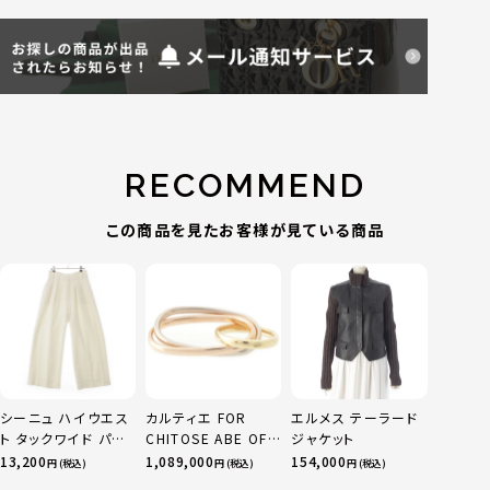
RECOMMEND
この商品を見たお客様が見ている商品
シーニュ ハイウエス
カルティエ FOR
エルメス テーラード
ト タックワイド パン
CHITOSE ABE OF
ジャケット
ツ ボトムス オフホワ
sacai サカイ 750
13,200
1,089,000
154,000
円 (税込)
円 (税込)
円 (税込)
イト 0
YG×PG×WG トリ