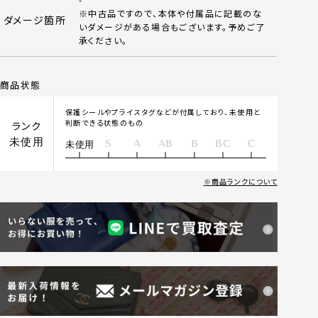
※中古品ですので、本体や付属品に記載のな
ダメージ箇所
いダメージがある場合もございます。予めご了
承ください。
商品状態
保護シールやプライスタグなどが付属しており、未使用と
判断できる状態のもの
ランク
未使用
S
A
AB
B
BC
C
未使用
商品ランクについて