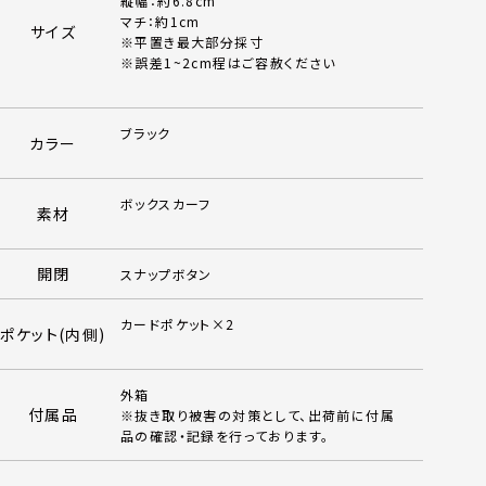
縦幅：約6.8cm
マチ：約1cm
サイズ
※平置き最大部分採寸
※誤差1~2cm程はご容赦ください
ブラック
カラー
ボックスカーフ
素材
開閉
スナップボタン
カードポケット×2
ポケット(内側)
外箱
付属品
※抜き取り被害の対策として、出荷前に付属
品の確認・記録を行っております。
-