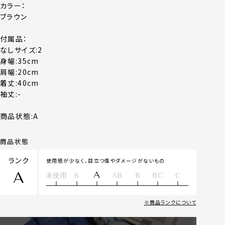
カラー：
ブラウン
付属品：
なしサイズ:2
身幅:35cm
肩幅:20cm
着丈:40cm
袖丈:-
商品状態:
A
商品状態
ランク
使用感が少なく、目立つ傷やダメージがないもの
A
A
未使用
S
AB
B
BC
C
商品ランクについて