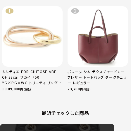
カルティエ FOR CHITOSE ABE
ポレーヌ シム テクスチャードカー
OF sacai サカイ 750
フレザー トートバッグ ダークチェリ
YG×PG×WG トリニティ リング
ー レギュラー
指輪 マルチカラー 50 51 52
1,089,000
73,700
円 (税込)
円 (税込)
24.9g
最近チェックした商品