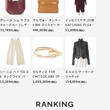
ポレーヌ シム テクス
デルヴォー タンペー
イッセイミヤケ 25年
チャードカーフレザ
トMM クリスピーカー
HATCHING PLEATS
ー トートバッグ ダー
フ 2WAY ショルダー
プリーツ ロング ジャ
73,700
440,000
52,800
円 (税込)
円 (税込)
円 (税込)
クチェリー レギュラ
バッグ ハンドバッグ
ケット アウター コー
ー
ブラウン系
ト IM53FA132 ダー
クブラウン 2
シーニュ ハイウエス
カルティエ FOR
エルメス テーラード
ト タックワイド パン
CHITOSE ABE OF
ジャケット
ツ ボトムス オフホワ
sacai サカイ 750
13,200
1,089,000
154,000
円 (税込)
円 (税込)
円 (税込)
イト 0
YG×PG×WG トリ
ニティ リング 指輪 マ
ルチカラー 50 51
52 24.9g
RANKING