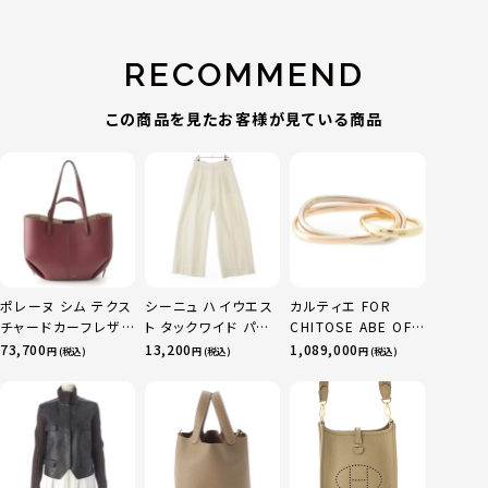
RECOMMEND
この商品を見たお客様が見ている商品
ポレーヌ シム テクス
シーニュ ハイウエス
カルティエ FOR
チャードカーフレザ
ト タックワイド パン
CHITOSE ABE OF
ー トートバッグ ダー
ツ ボトムス オフホワ
sacai サカイ 750
73,700
13,200
1,089,000
円 (税込)
円 (税込)
円 (税込)
クチェリー レギュラ
イト 0
YG×PG×WG トリ
ー
ニティ リング 指輪 マ
ルチカラー 50 51
52 24.9g