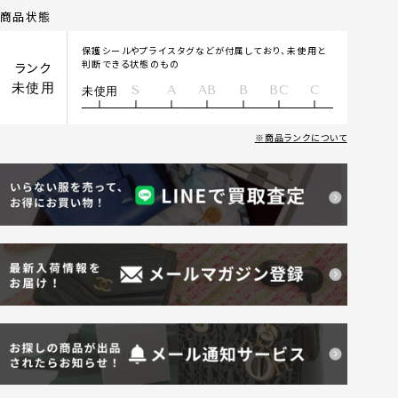
商品状態
保護シールやプライスタグなどが付属しており、未使用と
判断できる状態のもの
ランク
未使用
S
A
AB
B
BC
C
未使用
商品ランクについて