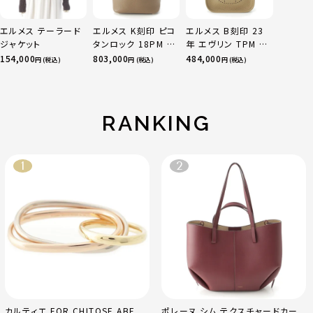
エルメス テーラード
エルメス K刻印 ピコ
エルメス B刻印 23
ジャケット
タンロック 18PM ト
年 エヴリン TPM 16
リヨン ハンドバッグ
アマゾン トリヨンク
154,000
803,000
484,000
円 (税込)
円 (税込)
円 (税込)
ゴールド金具 エトゥ
レマンス ベージュマ
ープ
ルファ
RANKING
カルティエ FOR CHITOSE ABE
ポレーヌ シム テクスチャードカー