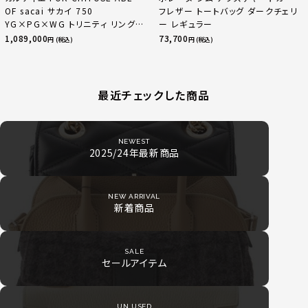
OF sacai サカイ 750
フレザー トートバッグ ダークチェリ
YG×PG×WG トリニティ リング
ー レギュラー
指輪 マルチカラー 50 51 52
1,089,000
73,700
円 (税込)
円 (税込)
24.9g
最近チェックした商品
NEWEST
2025/24年最新商品
NEW ARRIVAL
新着商品
SALE
セールアイテム
UN USED