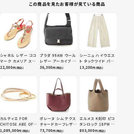
この商品を見たお客様が見ている商品
シャネル レザー ココ
プラダ 99AW ウール
シーニュ ハイウエス
マーク カメリア スエ
レザー アーカイブ ワ
ト タックワイド パン
ード サンダル ベージ
ン ショルダーバッグ
ツ ボトムス オフホワ
22,000
36,300
13,200
円 (税込)
円 (税込)
円 (税込)
ュ レッド 36C
グレー ブラック
イト 0
カルティエ FOR
ポレーヌ シム テクス
エルメス K刻印 ピコ
CHITOSE ABE OF
チャードカーフレザ
タンロック 18PM ト
sacai サカイ 750
ー トートバッグ ダー
リヨン ハンドバッグ
1,089,000
73,700
803,000
円 (税込)
円 (税込)
円 (税込)