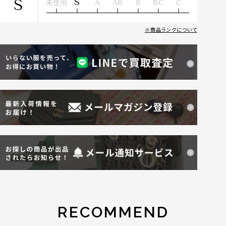
S
S
未使用
A
AB
B
BC
C
商品ランクについて
RECOMMEND