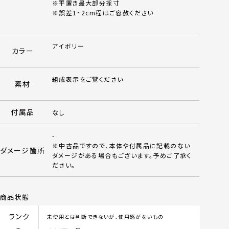
※平置き最大部分採寸
※誤差1~2cm程はご容赦ください
アイボリー
カラー
組成表示をご覧ください
素材
付属品
なし
-
※中古品ですので、本体や付属品に記載のない
ダメージ箇所
ダメージがある場合もございます。予めご了承く
ださい。
商品状態
ランク
未使用とは判断できないが、使用感がないもの