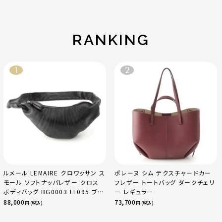
YG×PG×WG トリ
クチェリー レギュラ
ゴールド金具 エトゥ
ニティ リング 指輪 マ
ー
ープ
ルチカラー 50 51
52 24.9g
RANKING
ルメール LEMAIRE クロワッサン ス
ポレーヌ シム テクスチャードカー
モール ソフトナッパレザー クロス
フレザー トートバッグ ダークチェリ
ボディバッグ BG0003 LL095 ブラ
ー レギュラー
ック
88,000
73,700
円 (税込)
円 (税込)