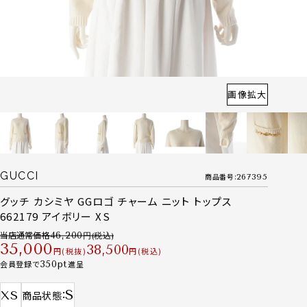
画像拡大
GUCCI
商品番号
267395
グッチ カシミヤ GGロゴ チャーム ニット トップス
662179 アイボリー XS
当店通常価格
46,200
35,000
38,500
税抜
税込
会員登録で
350
進呈
S
XS
商品状態