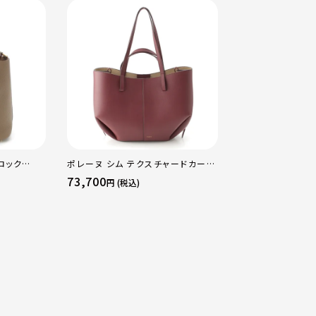
ロック
ポレーヌ シム テクスチャードカーフ
エルメス B刻印 2
ッグ ゴール
レザー トートバッグ ダークチェリー
16 アマゾン トリ
73,700
484,000
円 (税込)
円 (税込
レギュラー
ージュマルファ