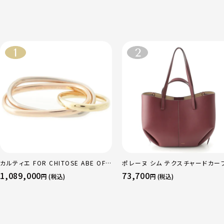
カルティエ FOR CHITOSE ABE OF
ポレーヌ シム テクスチャードカー
sacai サカイ 750 YG×PG×WG ト
ザー トートバッグ ダークチェリー 
1,089,000
73,700
円 (税込)
円 (税込)
リニティ リング 指輪 マルチカラー 50
ュラー
51 52 24.9g