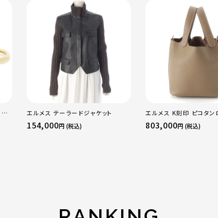
 OF
エルメス テーラードジャケット
エルメス K刻印 ピコタン
WG
18PM トリヨン ハンドバ
154,000
803,000
円 (税込)
円 (税込)
ラー
ド金具 エトゥープ
RANKING