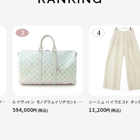
フレ
ルイヴィトン モノグラムイリデセント キ
シーニュ ハイウエスト タッ
レギ
ーポルバンドリエール45 ボストンバッ
ンツ ボトムス オフホワイト 
594,000
13,200
円 (税込)
円 (税込)
グ M13915 マルチカラー