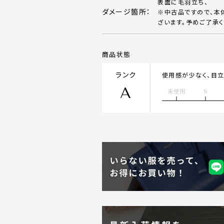
表面に毛羽立ち、
ダメージ箇所：
※中古品ですので、本
ざいます。予めご了承く
商品状態
ランク
使用感が少なく、目
A
未使用
S