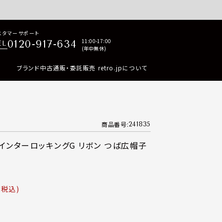
p商品はすべて正規品保証・返品可能（返品NG記載品を除く）
スタマーサポート
11:00-17:00
0120-917-634
EL
(年中無休)
ブランド中古通販・委託販売 retro.jpについて
商品番号
241835
 インターロッキングG リボン つば広帽子
税込