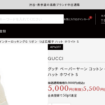
渋谷・表参道の高級ブランド中古通販サイトretro.j
カ
0
T
登録
インターロッキングG リボン つば広帽子 ハット ホワイト S
40%OFF
GUCCI
グッチ ペーパーヤーン コットン
ハット ホワイト S
当店通常価格
9,900
5,000
5,500
税抜
50
会員登録で
進呈