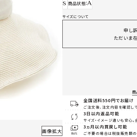
A
S
商品状態
サイズについて
申し
ただいま在
商
全国送料550円でお届け
ご注文後、注文内容を確認して
3日以内返品可能
サイズ・イメージ違いも安心。
3ヵ月以内買戻し可能
画像拡大
ご不要の場合は税抜販売額の8