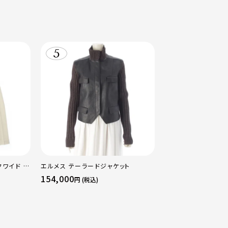
クワイド パ
エルメス テーラードジャケット
0
154,000
円 (税込)