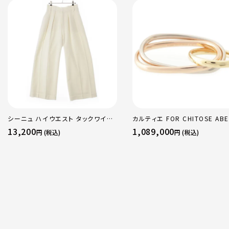
シーニュ ハイウエスト タックワイド
カルティエ FOR CHITOSE ABE
パンツ ボトムス オフホワイト 0
sacai サカイ 750 YG×PG×
13,200
1,089,000
円 (税込)
円 (税込)
トリニティ リング 指輪 マルチカ
50 51 52 24.9g