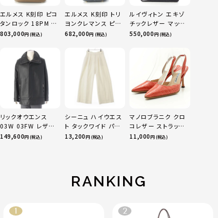
エルメス K刻印 ピコ
エルメス K刻印 トリ
ルイヴィトン エキゾ
タンロック 18PM ト
ヨンクレマンス ピコ
チックレザー マット
リヨン ハンドバッグ
タンロックPM ハンド
クロコダイル スペシ
803,000
682,000
550,000
円 (税込)
円 (税込)
円 (税込)
ゴールド金具 エトゥ
バッグ グリミスティ
ャルオーダー トート
ープ
ゴールド金具
バッグ ブラック
リックオウエンス
シーニュ ハイウエス
マノロブラニク クロ
03W 03FW レザー
ト タックワイド パン
コレザー ストラップ
TRUCKER ライダー
ツ ボトムス オフホワ
ヒール パンプス サン
149,600
13,200
11,000
円 (税込)
円 (税込)
円 (税込)
スジャケット アウタ
イト 0
ダル ピンク コーラル
ー ブラック Ｍ
37 1/2
RANKING