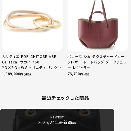
カルティエ FOR CHITOSE ABE
ポレーヌ シム テクスチャードカー
OF sacai サカイ 750
フレザー トートバッグ ダークチェリ
YG×PG×WG トリニティ リング
ー レギュラー
指輪 マルチカラー 50 51 52
1,089,000
73,700
円 (税込)
円 (税込)
24.9g
最近チェックした商品
NEWEST
2025/24年最新商品