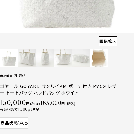
画像拡大
商品番号
211798
ゴヤール GOYARD サンルイPM ポーチ付き PVC×レザ
ー トートバッグ ハンドバッグ ホワイト
150,000
165,000
税抜
税込
会員登録で
1,500
進呈
AB
商品状態