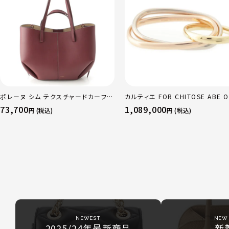
ポレーヌ シム テクスチャードカーフレ
カルティエ FOR CHITOSE ABE O
ザー トートバッグ ダークチェリー レギ
sacai サカイ 750 YG×PG×WG
73,700
1,089,000
円 (税込)
円 (税込)
ュラー
リニティ リング 指輪 マルチカラー 
51 52 24.9g
NEWEST
NEW 
2025/24年最新商品
新