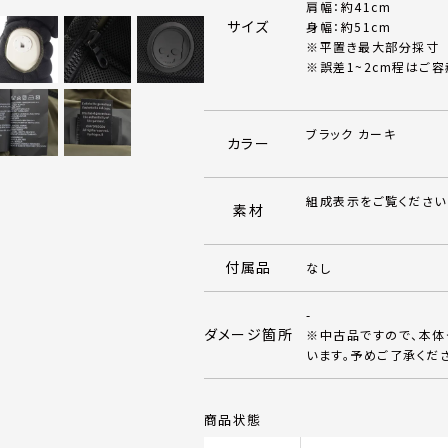
肩幅：約41cm
サイズ
身幅：約51cm
※平置き最大部分採寸
※誤差1~2cm程はご容
ブラック カーキ
カラー
組成表示をご覧ください
素材
付属品
なし
-
ダメージ箇所
※中古品ですので、本
います。予めご了承くだ
商品状態