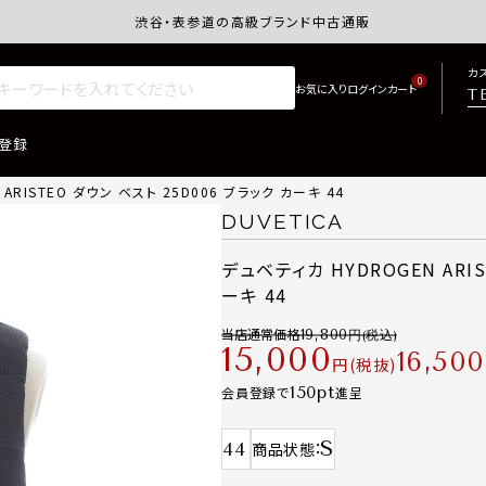
渋谷・表参道の高級ブランド中古通販サイトretro.j
カ
0
T
登録
ARISTEO ダウン ベスト 25D006 ブラック カーキ 44
DUVETICA
デュベティカ HYDROGEN ARIS
ーキ 44
当店通常価格
19,800
15,000
16,500
税抜
150
会員登録で
進呈
S
44
商品状態