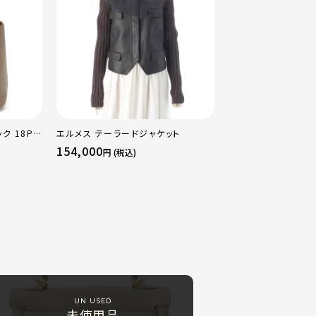
ク 18PM
エルメス テーラードジャケット
ルド金具 エ
154,000
円 (税込)
UN USED
未使用品