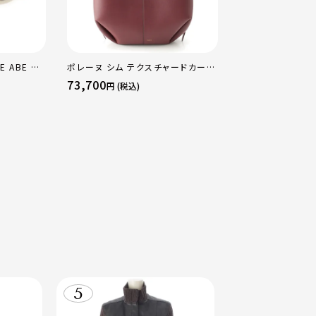
E ABE OF
ポレーヌ シム テクスチャードカーフ
エルメス K刻印 
×PG×WG
レザー トートバッグ ダークチェリー
18PM トリヨン 
73,700
803,000
円 (税込)
円 (税込
マルチカラー
レギュラー
ド金具 エトゥープ