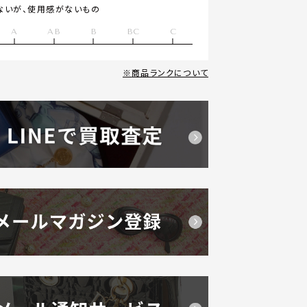
ないが、使用感がないもの
A
AB
B
BC
C
商品ランクについて