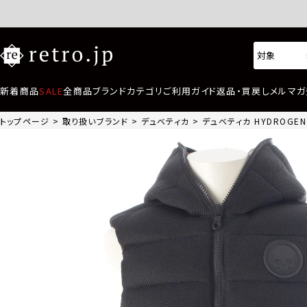
新着商品
SALE
全商品
ブランド
カテゴリ
ご利用ガイド
返品・買戻し
メルマガ
トップページ
取り扱いブランド
デュベティカ
デュベティカ HYDROGEN 