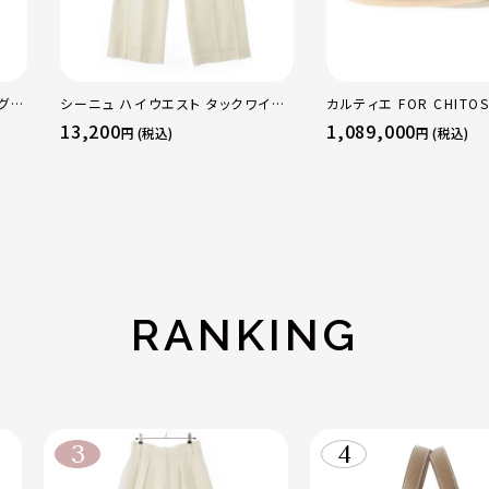
グ
シーニュ ハイウエスト タックワイド
カルティエ FOR CHITOS
ス
パンツ ボトムス オフホワイト 0
sacai サカイ 750 YG
13,200
1,089,000
円 (税込)
円 (税込)
トリニティ リング 指輪 
50 51 52 24.9g
RANKING