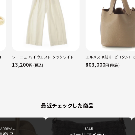
F
シーニュ ハイウエスト タックワイド パ
エルメス K刻印 ピコタンロッ
 ト
ンツ ボトムス オフホワイト 0
トリヨン ハンドバッグ ゴー
13,200
803,000
円 (税込)
円 (税込)
50
トゥープ
最近チェックした商品
ARRIVAL
SALE
着商品
セールアイテム