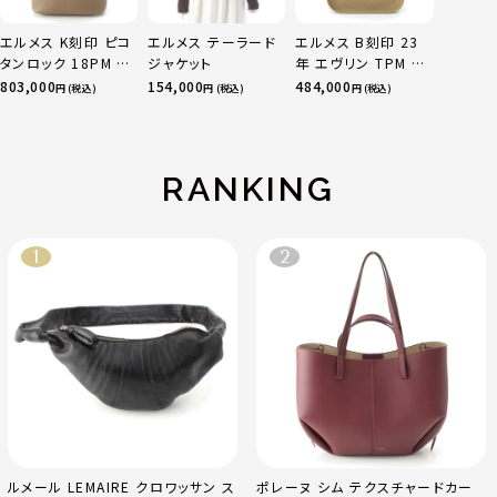
エルメス K刻印 ピコ
エルメス テーラード
エルメス B刻印 23
タンロック 18PM ト
ジャケット
年 エヴリン TPM 16
リヨン ハンドバッグ
アマゾン トリヨンク
803,000
154,000
484,000
円 (税込)
円 (税込)
円 (税込)
ゴールド金具 エトゥ
レマンス ベージュマ
ープ
ルファ
RANKING
ルメール LEMAIRE クロワッサン ス
ポレーヌ シム テクスチャードカー