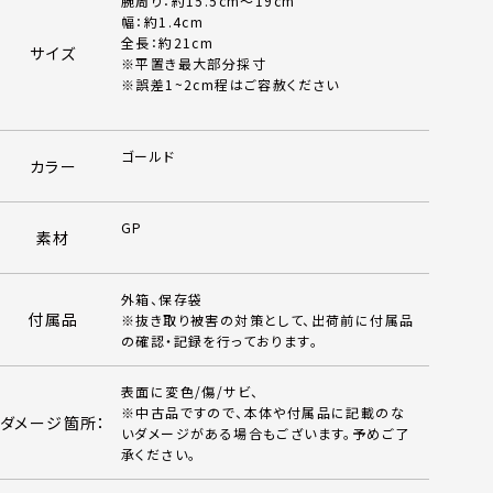
腕周り：約15.5cm～19cm
幅：約1.4cm
全長：約21cm
サイズ
※平置き最大部分採寸
※誤差1~2cm程はご容赦ください
ゴールド
カラー
GP
素材
外箱、保存袋
付属品
※抜き取り被害の対策として、出荷前に付属品
の確認・記録を行っております。
表面に変色/傷/サビ、
※中古品ですので、本体や付属品に記載のな
ダメージ箇所：
いダメージがある場合もございます。予めご了
承ください。