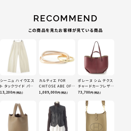
RECOMMEND
この商品を見たお客様が見ている商品
シーニュ ハイウエス
カルティエ FOR
ポレーヌ シム テクス
ト タックワイド パン
CHITOSE ABE OF
チャードカーフレザ
ツ ボトムス オフホワ
sacai サカイ 750
ー トートバッグ ダー
13,200
1,089,000
73,700
円 (税込)
円 (税込)
円 (税込)
イト 0
YG×PG×WG トリ
クチェリー レギュラ
ニティ リング 指輪 マ
ー
ルチカラー 50 51
52 24.9g