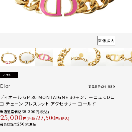
画像拡大
20%OFF
Dior
商品番号
241989
ディオール GP 30 MONTAIGNE 30モンテーニュ CDロ
ゴ チェーン ブレスレット アクセサリー ゴールド
当店通常価格
36,300
25,000
27,500
税抜
税込
会員登録で
250
進呈