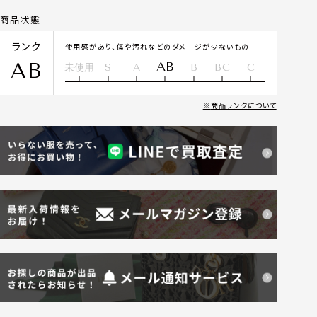
商品状態
ランク
使用感があり、傷や汚れなどのダメージが少ないもの
AB
AB
未使用
S
A
B
BC
C
商品ランクについて