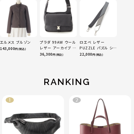
グ BG0003 LL095
プラ ロング ワンピー
ブラック
ス ドレス GO-
04057S ブラック S
エルメス ブルゾン
プラダ 99AW ウール
ロエベ レザー
レザー アーカイブ ワ
PUZZLE パズル ショ
143,000
円 (税込)
ン ショルダーバッグ
ルダーストラップ マ
36,300
22,000
円 (税込)
円 (税込)
グレー ブラック
ルチカラー
RANKING