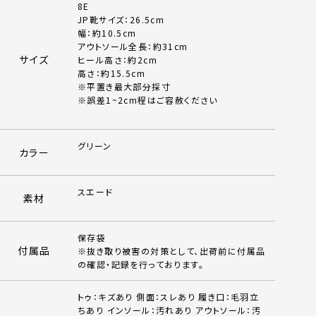
8E
JP靴サイズ：26.5cm
幅：約10.5cm
アウトソール全長：約31cm
サイズ
ヒール高さ：約2cm
高さ：約15.5cm
※平置き最大部分採寸
※誤差1~2cm程はご容赦ください
グリーン
カラー
スエード
素材
保存袋
付属品
※抜き取り被害の対策として、出荷前に付属品
の確認・記録を行っております。
トゥ：キズあり 側面：スレあり 履き口：毛羽立
ちあり インソール：汚れあり アウトソール：汚