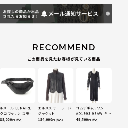
RECOMMEND
この商品を見たお客様が見ている商品
ルメール LEMAIRE
エルメス テーラード
コムデギャルソン
クロワッサン スモー
ジャケット
AD1993 93AW キュ
ル ソフトナッパレザ
プラ Synergy シナジ
88,000
154,000
49,500
円 (税込)
円 (税込)
円 (税込)
ー クロス ボディバッ
ー レース 切替 キュ