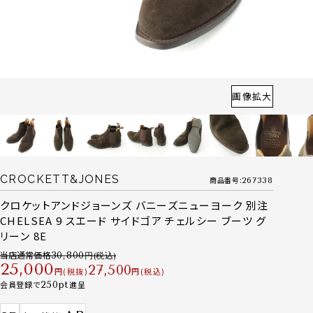
画像拡大
CROCKETT&JONES
商品番号
267338
クロケットアンドジョーンズ バニーズニューヨーク 別注
CHELSEA 9 スエード サイドゴア チェルシー ブーツ グ
リーン 8E
当店通常価格
30,800
25,000
27,500
税抜
税込
会員登録で
250
進呈