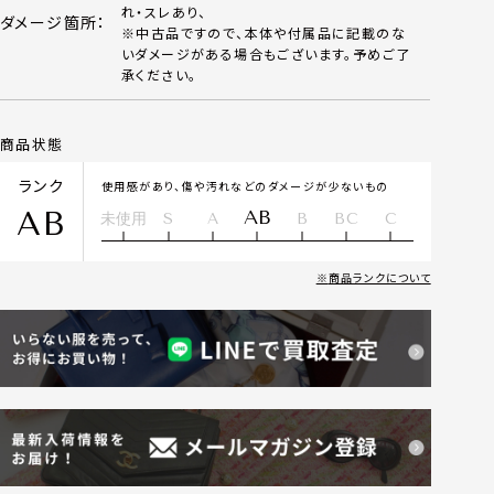
れ・スレあり、
ダメージ箇所：
※中古品ですので、本体や付属品に記載のな
いダメージがある場合もございます。予めご了
承ください。
商品状態
ランク
使用感があり、傷や汚れなどのダメージが少ないもの
AB
AB
未使用
S
A
B
BC
C
商品ランクについて