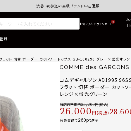
渋谷・表参道の高級ブランド中古通販サイトretro.j
カ
0
T
登録
 フラット 切替 ボーダー カットソー トップス GB-100290 グレー×蛍光オ
COMME des GARCONS
コムデギャルソン AD1995 96
フラット 切替 ボーダー カットソー
レンジ×蛍光グリーン
当店通常価格
35,200
26,000
28,60
税抜
260
会員登録で
進呈