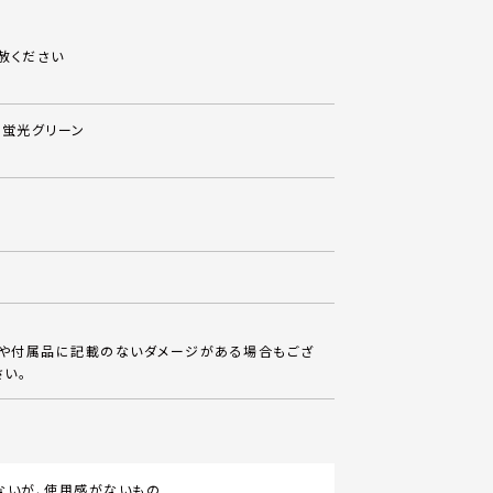
赦ください
×蛍光グリーン
体や付属品に記載のないダメージがある場合もござ
さい。
ないが、使用感がないもの