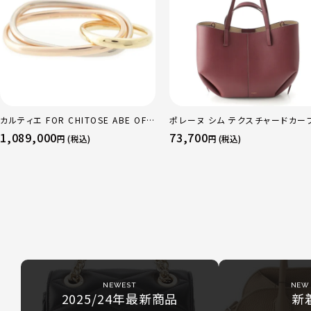
カルティエ FOR CHITOSE ABE OF
ポレーヌ シム テクスチャードカー
sacai サカイ 750 YG×PG×WG ト
ザー トートバッグ ダークチェリー 
1,089,000
73,700
円 (税込)
円 (税込)
リニティ リング 指輪 マルチカラー 50
ュラー
51 52 24.9g
NEWEST
NEW 
2025/24年最新商品
新