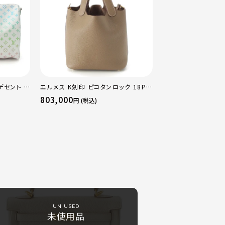
デセント キ
エルメス K刻印 ピコタンロック 18PM
ストンバッ
トリヨン ハンドバッグ ゴールド金具 エ
803,000
円 (税込)
トゥープ
UN USED
未使用品