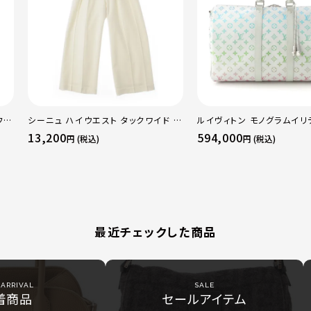
フレ
シーニュ ハイウエスト タックワイド パ
ルイヴィトン モノグラムイリ
レギ
ンツ ボトムス オフホワイト 0
ーポルバンドリエール45 ボ
13,200
594,000
円 (税込)
円 (税込)
グ M13915 マルチカラー
最近チェックした商品
ARRIVAL
SALE
着商品
セールアイテム