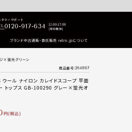
p商品はすべて正規品保証・返品可能（返品NG記載品を除く）
スタマーサポート
11:00-17:00
0120-917-634
EL
(年中無休)
ブランド中古通販・委託販売 retro.jpについて
レンジ×蛍光グリーン
商品番号
264867
SS ウール ナイロン カレイドスコープ 平面
 トップス GB-100290 グレー×蛍光オ
0
税込