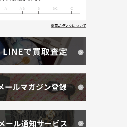
A
AB
B
BC
C
商品ランクについて