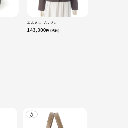
エルメス ブルゾン
カルティエ FOR CH
sacai サカイ 7
143,000
1,089,000
円 (税込)
円 (
トリニティ リング
50 51 52 24.9g