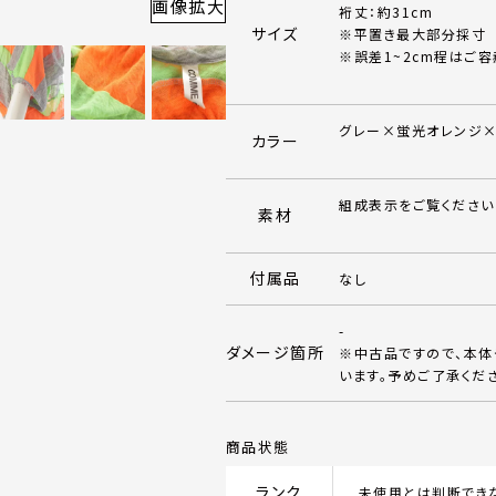
画像拡大
裄丈：約31cm
サイズ
※平置き最大部分採寸
※誤差1~2cm程はご容
グレー×蛍光オレンジ
カラー
組成表示をご覧ください
素材
付属品
なし
-
ダメージ箇所
※中古品ですので、本
います。予めご了承くだ
商品状態
ランク
未使用とは判断でき