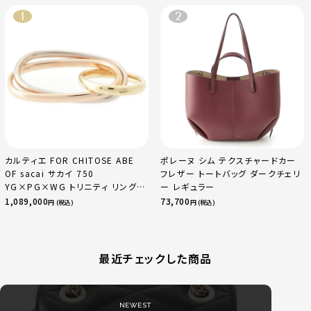
カルティエ FOR CHITOSE ABE
ポレーヌ シム テクスチャードカー
OF sacai サカイ 750
フレザー トートバッグ ダークチェリ
YG×PG×WG トリニティ リング
ー レギュラー
指輪 マルチカラー 50 51 52
1,089,000
73,700
円 (税込)
円 (税込)
24.9g
最近チェックした商品
NEWEST