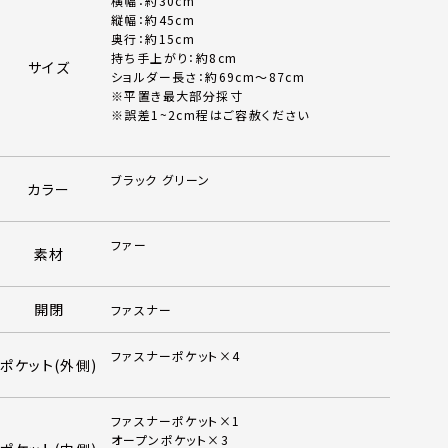
横幅：約30cm
縦幅：約45cm
奥行：約15cm
持ち手上がり：約8cm
サイズ
ショルダー長さ：約69cm～87cm
※平置き最大部分採寸
※誤差1~2cm程はご容赦ください
ブラック グリーン
カラー
ファー
素材
開閉
ファスナー
ファスナーポケット×4
ポケット(外側)
ファスナーポケット×1
オープンポケット×3