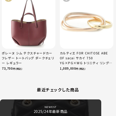
ポレーヌ シム テクスチャードカー
カルティエ FOR CHITOSE ABE
フレザー トートバッグ ダークチェリ
OF sacai サカイ 750
ー レギュラー
YG×PG×WG トリニティ リング
指輪 マルチカラー 50 51 52
73,700
1,089,000
円 (税込)
円 (税込)
24.9g
最近チェックした商品
NEWEST
2025/24年最新商品