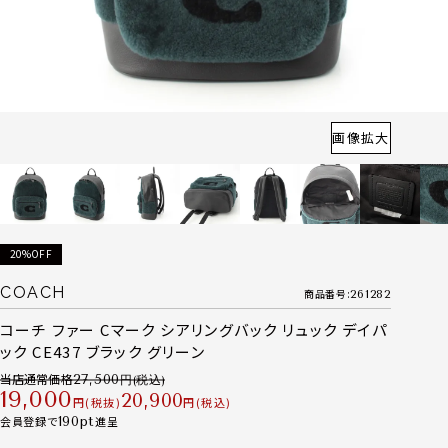
画像拡大
20%OFF
COACH
商品番号
261282
コーチ ファー Cマーク シアリングバック リュック デイパ
ック CE437 ブラック グリーン
当店通常価格
27,500
19,000
20,900
税抜
税込
会員登録で
190
進呈