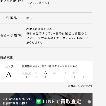
ポケット(内側)
ペンホルダー×1
付属品
なし
表面：毛羽立ちあり、
※中古品ですので、本体や付属品に記載のな
ダメージ箇所：
いダメージがある場合もございます。予めご了
承ください。
商品状態
ランク
使用感が少なく、目立つ傷やダメージがないもの
A
A
未使用
S
AB
B
BC
C
商品ランクについて