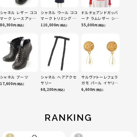
シャネル レザー ココ
シャネル ウール ココ
ドルチェアンドガッバ
マーク レースアップ
マーク トリミング ス
ーナ ラムレザー シン
マウンテン ショート
カートセットアップ
グル ライダースジャ
80,300
110,000
55,000
円 (税込)
円 (税込)
円 (税込)
ブーツ シューズ
P52350 ネイビー
ケット アウター
G36424 ブラック
36
F9182L レッド シル
37.5
バー金具 40
シャネル ブーツ
シャネル ヘアアクセ
サルヴァトーレフェラ
サリー
ガモ パール イヤリン
17,600
円 (税込)
グ アクセサリー ゴー
68,200
6,600
円 (税込)
円 (税込)
ルド
RANKING