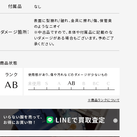
付属品
なし
表面に型崩れ/破れ、金具に擦れ/傷、保管臭
のようなニオイ
ダメージ箇所：
※中古品ですので、本体や付属品に記載のな
いダメージがある場合もございます。予めご了
承ください。
商品状態
ランク
使用感があり、傷や汚れなどのダメージが少ないもの
AB
AB
未使用
S
A
B
BC
C
商品ランクについて