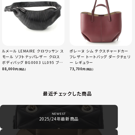
ルメール LEMAIRE クロワッサン ス
ポレーヌ シム テクスチャードカー
モール ソフトナッパレザー クロス
フレザー トートバッグ ダークチェリ
ボディバッグ BG0003 LL095 ブラ
ー レギュラー
ック
88,000
73,700
円 (税込)
円 (税込)
最近チェックした商品
NEWEST
2025/24年最新商品