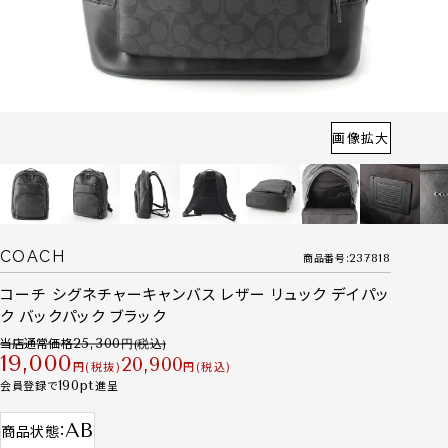
画像拡大
COACH
商品番号
237818
コーチ シグネチャーキャンバス レザー リュック デイパッ
ク バックパック ブラック
当店通常価格
25,300
19,000
20,900
税抜
税込
会員登録で
190
進呈
AB
商品状態