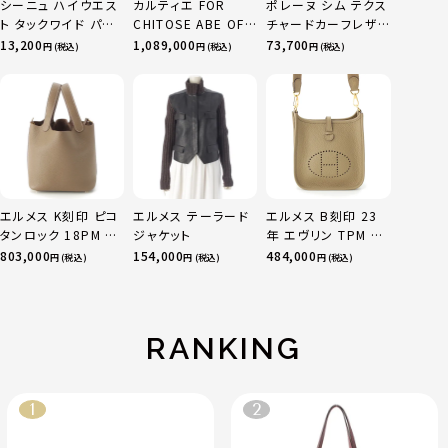
シーニュ ハイウエス
カルティエ FOR
ポレーヌ シム テクス
ト タックワイド パン
CHITOSE ABE OF
チャードカーフレザ
ツ ボトムス オフホワ
sacai サカイ 750
ー トートバッグ ダー
13,200
1,089,000
73,700
円 (税込)
円 (税込)
円 (税込)
イト 0
YG×PG×WG トリ
クチェリー レギュラ
ニティ リング 指輪 マ
ー
ルチカラー 50 51
52 24.9g
エルメス K刻印 ピコ
エルメス テーラード
エルメス B刻印 23
タンロック 18PM ト
ジャケット
年 エヴリン TPM 16
リヨン ハンドバッグ
アマゾン トリヨンク
803,000
154,000
484,000
円 (税込)
円 (税込)
円 (税込)
ゴールド金具 エトゥ
レマンス ベージュマ
ープ
ルファ
RANKING